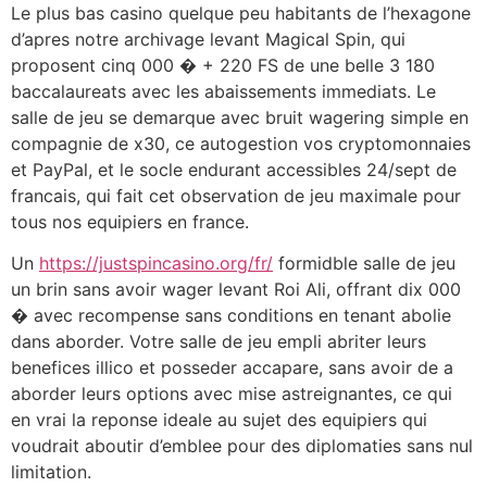
Le plus bas casino quelque peu habitants de l’hexagone
d’apres notre archivage levant Magical Spin, qui
proposent cinq 000 � + 220 FS de une belle 3 180
baccalaureats avec les abaissements immediats. Le
salle de jeu se demarque avec bruit wagering simple en
compagnie de x30, ce autogestion vos cryptomonnaies
et PayPal, et le socle endurant accessibles 24/sept de
francais, qui fait cet observation de jeu maximale pour
tous nos equipiers en france.
Un
https://justspincasino.org/fr/
formidble salle de jeu
un brin sans avoir wager levant Roi Ali, offrant dix 000
� avec recompense sans conditions en tenant abolie
dans aborder. Votre salle de jeu empli abriter leurs
benefices illico et posseder accapare, sans avoir de a
aborder leurs options avec mise astreignantes, ce qui
en vrai la reponse ideale au sujet des equipiers qui
voudrait aboutir d’emblee pour des diplomaties sans nul
limitation.