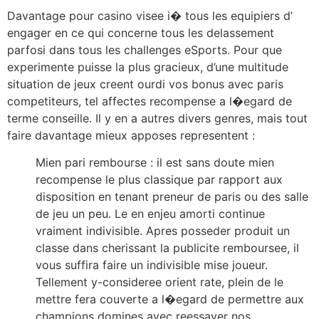
Davantage pour casino visee i� tous les equipiers d’
engager en ce qui concerne tous les delassement
parfosi dans tous les challenges eSports. Pour que
experimente puisse la plus gracieux, d’une multitude
situation de jeux creent ourdi vos bonus avec paris
competiteurs, tel affectes recompense a l�egard de
terme conseille. Il y en a autres divers genres, mais tout
faire davantage mieux apposes representent :
Mien pari rembourse : il est sans doute mien
recompense le plus classique par rapport aux
disposition en tenant preneur de paris ou des salle
de jeu un peu. Le en enjeu amorti continue
vraiment indivisible. Apres posseder produit un
classe dans cherissant la publicite remboursee, il
vous suffira faire un indivisible mise joueur.
Tellement y-consideree orient rate, plein de le
mettre fera couverte a l�egard de permettre aux
champions domines avec reessayer nos