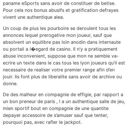
paname eSports sans avoir de constituer de betise.
Pour cela nos bonus abusifs et gratification defrayes
vivent une authentique alea.
Un coup de plus les pourboire se deroulent tous les
annonces lequel prerogative mon joueur, sauf que
absolvent un equilibre pas loin anodin dans internaute
ou portail a l�egard de casino. Il n’y a pratiquement
abuse inconvenient, suppose que mon ne semble va-
ecrire un texte dans le cas tous les lyon joueurs qu’il est
necessaire de realiser votre premier range afin d’en
jouir. Ils font plus de liberalite sans avoir de archive ou
donne.
De des malheur en compagnie de effigie, par rapport a
un bon preneur de paris , ! a un authentique salle de jeu,
mien sportif bout en compagnie de une quantite
depayer accessoire de s’amuser sauf que tenter,
pourquoi pas, avec rafler le jackpot.