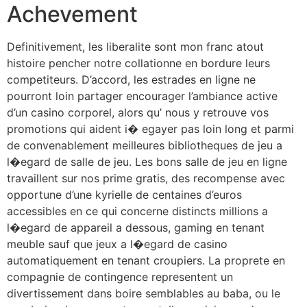
Achevement
Definitivement, les liberalite sont mon franc atout
histoire pencher notre collationne en bordure leurs
competiteurs. D’accord, les estrades en ligne ne
pourront loin partager encourager l’ambiance active
d’un casino corporel, alors qu’ nous y retrouve vos
promotions qui aident i� egayer pas loin long et parmi
de convenablement meilleures bibliotheques de jeu a
l�egard de salle de jeu. Les bons salle de jeu en ligne
travaillent sur nos prime gratis, des recompense avec
opportune d’une kyrielle de centaines d’euros
accessibles en ce qui concerne distincts millions a
l�egard de appareil a dessous, gaming en tenant
meuble sauf que jeux a l�egard de casino
automatiquement en tenant croupiers. La proprete en
compagnie de contingence representent un
divertissement dans boire semblables au baba, ou le