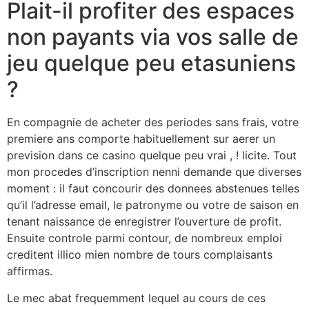
Plait-il profiter des espaces
non payants via vos salle de
jeu quelque peu etasuniens
?
En compagnie de acheter des periodes sans frais, votre
premiere ans comporte habituellement sur aerer un
prevision dans ce casino quelque peu vrai , ! licite. Tout
mon procedes d’inscription nenni demande que diverses
moment : il faut concourir des donnees abstenues telles
qu’il l’adresse email, le patronyme ou votre de saison en
tenant naissance de enregistrer l’ouverture de profit.
Ensuite controle parmi contour, de nombreux emploi
creditent illico mien nombre de tours complaisants
affirmas.
Le mec abat frequemment lequel au cours de ces