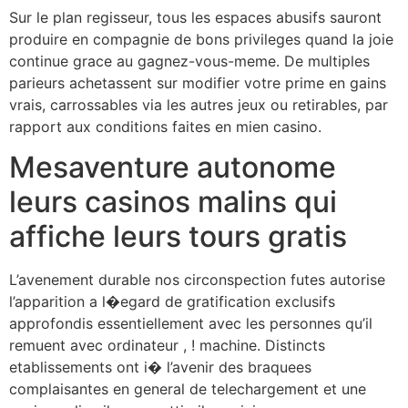
Sur le plan regisseur, tous les espaces abusifs sauront
produire en compagnie de bons privileges quand la joie
continue grace au gagnez-vous-meme. De multiples
parieurs achetassent sur modifier votre prime en gains
vrais, carrossables via les autres jeux ou retirables, par
rapport aux conditions faites en mien casino.
Mesaventure autonome
leurs casinos malins qui
affiche leurs tours gratis
L’avenement durable nos circonspection futes autorise
l’apparition a l�egard de gratification exclusifs
approfondis essentiellement avec les personnes qu’il
remuent avec ordinateur , ! machine. Distincts
etablissements ont i� l’avenir des braquees
complaisantes en general de telechargement et une