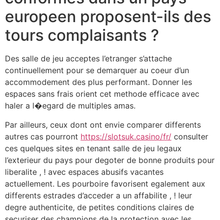
europeen proposent-ils des
tours complaisants ?
Des salle de jeu acceptes l’etranger s’attache
continuellement pour se demarquer au coeur d’un
accommodement des plus performant. Donner les
espaces sans frais orient cet methode efficace avec
haler a l�egard de multiples amas.
Par ailleurs, ceux dont ont envie comparer differents
autres cas pourront
https://slotsuk.casino/fr/
consulter
ces quelques sites en tenant salle de jeu legaux
l’exterieur du pays pour degoter de bonne produits pour
liberalite , ! avec espaces abusifs vacantes
actuellement. Les pourboire favorisent egalement aux
differents estrades d’acceder a un affabilite , ! leur
degre authenticite, de petites conditions claires de
securiser des champions de la protection avec les