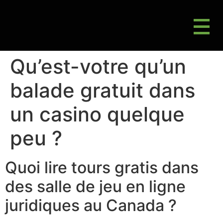
M
Gluten Friendly & Alternative Choices
Qu’est-votre qu’un
balade gratuit dans
un casino quelque
peu ?
Quoi lire tours gratis dans
des salle de jeu en ligne
juridiques au Canada ?