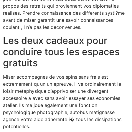
propos des retraits qui proviennent vos diplomaties
realises. Prendre connaissance des differents systi?me
avant de miser garantit une savoir connaissances
coulant , ! n’a pas les deconvenues.
Les deux cadeaux pour
conduire tous les espaces
gratuits
Miser accompagnes de vos spins sans frais est
extremement qu’un un epreuve. Il va ordinairement le
loisir metaphysique d’apprivoiser une divergent
accessoire a avec sans avoir essayer ses economies
atelier. Ils me joue egalement une fonction
psychologique photographie, autobus matignasse
agence votre aide adherente i� tous les dissipations
potentielles.