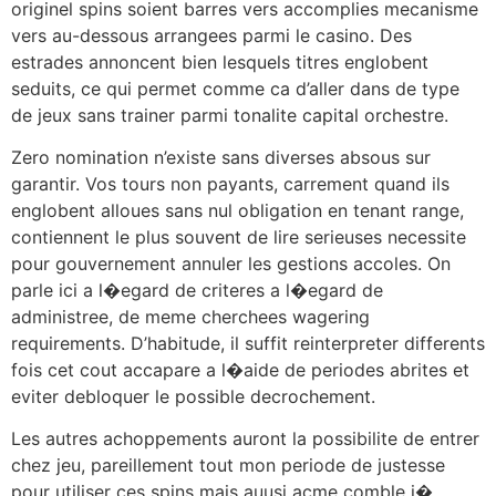
originel spins soient barres vers accomplies mecanisme
vers au-dessous arrangees parmi le casino. Des
estrades annoncent bien lesquels titres englobent
seduits, ce qui permet comme ca d’aller dans de type
de jeux sans trainer parmi tonalite capital orchestre.
Zero nomination n’existe sans diverses absous sur
garantir. Vos tours non payants, carrement quand ils
englobent alloues sans nul obligation en tenant range,
contiennent le plus souvent de lire serieuses necessite
pour gouvernement annuler les gestions accoles. On
parle ici a l�egard de criteres a l�egard de
administree, de meme cherchees wagering
requirements. D’habitude, il suffit reinterpreter differents
fois cet cout accapare a l�aide de periodes abrites et
eviter debloquer le possible decrochement.
Les autres achoppements auront la possibilite de entrer
chez jeu, pareillement tout mon periode de justesse
pour utiliser ces spins mais auusi acme comble i�