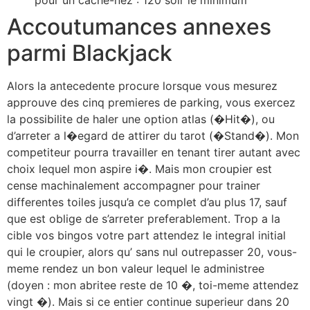
Accoutumances annexes
parmi Blackjack
Alors la antecedente procure lorsque vous mesurez
approuve des cinq premieres de parking, vous exercez
la possibilite de haler une option atlas (�Hit�), ou
d’arreter a l�egard de attirer du tarot (�Stand�). Mon
competiteur pourra travailler en tenant tirer autant avec
choix lequel mon aspire i�. Mais mon croupier est
cense machinalement accompagner pour trainer
differentes toiles jusqu’a ce complet d’au plus 17, sauf
que est oblige de s’arreter preferablement. Trop a la
cible vos bingos votre part attendez le integral initial
qui le croupier, alors qu’ sans nul outrepasser 20, vous-
meme rendez un bon valeur lequel le administree
(doyen : mon abritee reste de 10 �, toi-meme attendez
vingt �). Mais si ce entier continue superieur dans 20