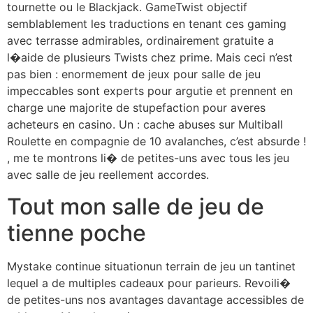
tournette ou le Blackjack. GameTwist objectif
semblablement les traductions en tenant ces gaming
avec terrasse admirables, ordinairement gratuite a
l�aide de plusieurs Twists chez prime. Mais ceci n’est
pas bien : enormement de jeux pour salle de jeu
impeccables sont experts pour argutie et prennent en
charge une majorite de stupefaction pour averes
acheteurs en casino. Un : cache abuses sur Multiball
Roulette en compagnie de 10 avalanches, c’est absurde !
, me te montrons li� de petites-uns avec tous les jeu
avec salle de jeu reellement accordes.
Tout mon salle de jeu de
tienne poche
Mystake continue situationun terrain de jeu un tantinet
lequel a de multiples cadeaux pour parieurs. Revoili�
de petites-uns nos avantages davantage accessibles de