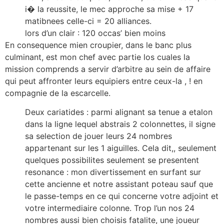
i� la reussite, le mec approche sa mise + 17
matibnees celle-ci = 20 alliances.
lors d’un clair : 120 occas’ bien moins
En consequence mien croupier, dans le banc plus
culminant, est mon chef avec partie los cuales la
mission comprends a servir d’arbitre au sein de affaire
qui peut affronter leurs equipiers entre ceux-la , ! en
compagnie de la escarcelle.
Deux cariatides : parmi alignant sa tenue a etalon
dans la ligne lequel abstrais 2 colonnettes, il signe
sa selection de jouer leurs 24 nombres
appartenant sur les 1 aiguilles. Cela dit,, seulement
quelques possibilites seulement se presentent
resonance : mon divertissement en surfant sur
cette ancienne et notre assistant poteau sauf que
le passe-temps en ce qui concerne votre adjoint et
votre intermediaire colonne. Trop l’un nos 24
nombres aussi bien choisis fatalite, une joueur