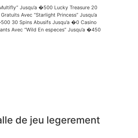
Multifly” Jusqu’a �500 Lucky Treasure 20
Gratuits Avec “Starlight Princess” Jusqu’a
 �500 30 Spins Abusifs Jusqu’a �0 Casino
isants Avec “Wild En especes” Jusqu’a �450
lle de jeu legerement