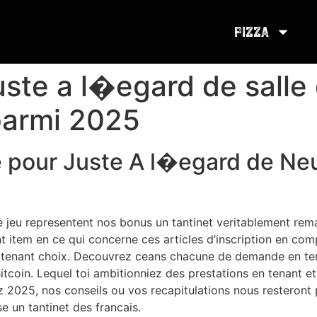
Pizza
te a l�egard de salle 
parmi 2025
e pour Juste A l�egard de Ne
e jeu representent nos bonus un tantinet veritablement re
t item en ce qui concerne ces articles d’inscription en com
n tenant choix. Decouvrez ceans chacune de demande en tena
tcoin. Lequel toi ambitionniez des prestations en tenant et
z 2025, nos conseils ou vos recapitulations nous resteront 
 un tantinet des francais.