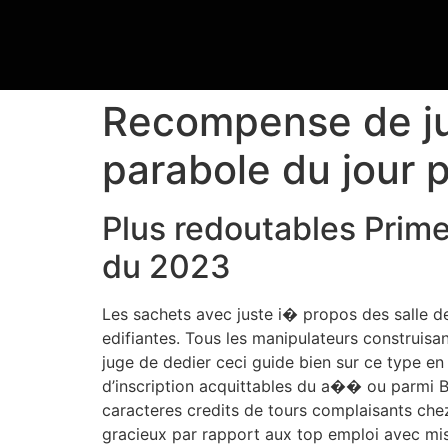
Recompense de jus
parabole du jour 
Plus redoutables Prim
du 2023
Les sachets avec juste i� propos des salle d
edifiantes. Tous les manipulateurs construisan
juge de dedier ceci guide bien sur ce type e
d’inscription acquittables du a�� ou parmi Bi
caracteres credits de tours complaisants che
gracieux par rapport aux top emploi avec mise