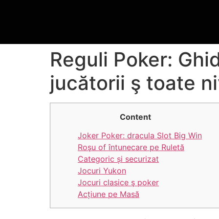
Reguli Poker: Ghid
jucătorii ş toate ni
Content
Joker Poker: dracula Slot Big Win
Roşu of întunecare pe Ruletă
Categoric și securizat
Jocuri Yukon
Jocuri clasice ş poker
Acțiune pe Masă