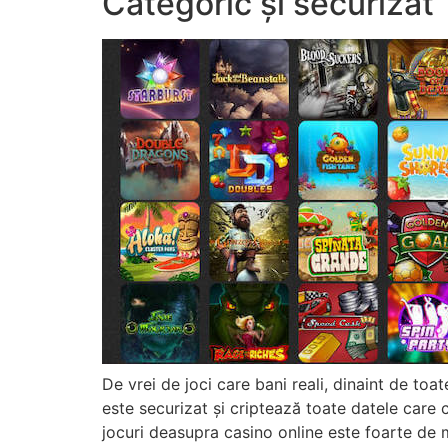
Categoric și securizat
De vrei de joci care bani reali, dinaint de to
este securizat și criptează toate datele care c
jocuri deasupra casino online este foarte de 