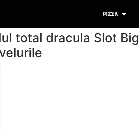
Pizza
ul total dracula Slot Bi
velurile