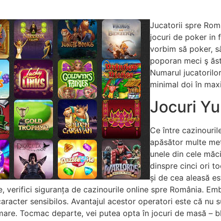
Jucatorii spre Rom
jocuri de poker in f
vorbim să poker, s
poporan meci ş ăst 
Numarul jucatorilor
minimal doi în maxi
Jocuri Y
Ce între cazinouri
apăsător multe meto
unele din cele măci
dinspre cinci ori t
și de cea aleasă es
ate, verifici siguranța de cazinourile online spre România. E
aracter sensibilos. Avantajul acestor operatori este că nu su
mare. Tocmac departe, vei putea opta în jocuri de masă – bl