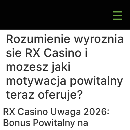
M
Gluten Friendly & Alternative Choices
Rozumienie wyroznia
sie RX Casino i
mozesz jaki
motywacja powitalny
teraz oferuje?
RX Casino Uwaga 2026:
Bonus Powitalny na