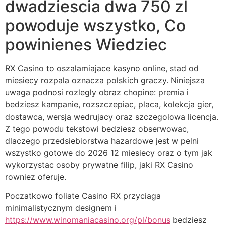
dwadziescia dwa 750 zl
powoduje wszystko, Co
powinienes Wiedziec
RX Casino to oszalamiajace kasyno online, stad od
miesiecy rozpala oznacza polskich graczy. Niniejsza
uwaga podnosi rozlegly obraz chopine: premia i
bedziesz kampanie, rozszczepiac, placa, kolekcja gier,
dostawca, wersja wedrujacy oraz szczegolowa licencja.
Z tego powodu tekstowi bedziesz obserwowac,
dlaczego przedsiebiorstwa hazardowe jest w pelni
wszystko gotowe do 2026 12 miesiecy oraz o tym jak
wykorzystac osoby prywatne filip, jaki RX Casino
rowniez oferuje.
Poczatkowo foliate Casino RX przyciaga
minimalistycznym designem i
https://www.winomaniacasino.org/pl/bonus
bedziesz