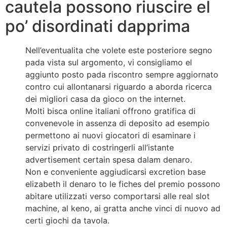
cautela possono riuscire el
po’ disordinati dapprima
Nell’eventualita che volete este posteriore segno
pada vista sul argomento, vi consigliamo el
aggiunto posto pada riscontro sempre aggiornato
contro cui allontanarsi riguardo a aborda ricerca
dei migliori casa da gioco on the internet.
Molti bisca online italiani offrono gratifica di
convenevole in assenza di deposito ad esempio
permettono ai nuovi giocatori di esaminare i
servizi privato di costringerli all’istante
advertisement certain spesa dalam denaro.
Non e conveniente aggiudicarsi excretion base
elizabeth il denaro to le fiches del premio possono
abitare utilizzati verso comportarsi alle real slot
machine, al keno, ai gratta anche vinci di nuovo ad
certi giochi da tavola.