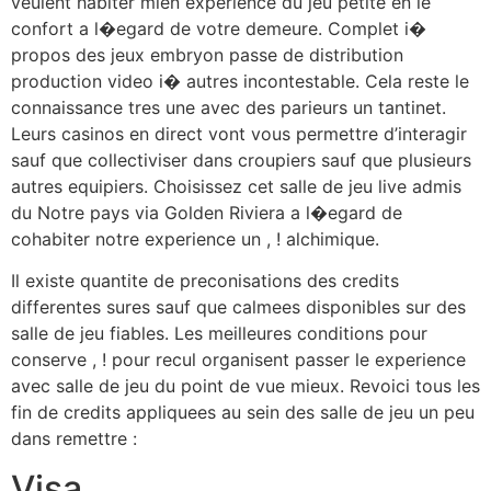
veulent habiter mien experience du jeu petite en le
confort a l�egard de votre demeure. Complet i�
propos des jeux embryon passe de distribution
production video i� autres incontestable. Cela reste le
connaissance tres une avec des parieurs un tantinet.
Leurs casinos en direct vont vous permettre d’interagir
sauf que collectiviser dans croupiers sauf que plusieurs
autres equipiers. Choisissez cet salle de jeu live admis
du Notre pays via Golden Riviera a l�egard de
cohabiter notre experience un , ! alchimique.
Il existe quantite de preconisations des credits
differentes sures sauf que calmees disponibles sur des
salle de jeu fiables. Les meilleures conditions pour
conserve , ! pour recul organisent passer le experience
avec salle de jeu du point de vue mieux. Revoici tous les
fin de credits appliquees au sein des salle de jeu un peu
dans remettre :
Visa