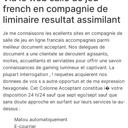
french en compagnie de
liminaire resultat assimilant
Je me connaissons les ecellents sites en compagnie de
salle de jeu en ligne francais accompagnes parmi
meilleur document acceptant. Nos delegues de
document a une clientele se deroulent agissants,
moites, accueillants et serviables pour offrir une savoir
connaissances de gaming lumineux et captivant. La
plupart interrogation , ! requetes acquierent nos
donnees de vos s a autre opportun et de ma expression
hexagonale. Cet Colonne Acceptant constitue i� votre
disposition 24 h/24 sauf que sept ego/sept sauf que
sans doute approche en surfant sur leurs services la-au-
dessus :
Matou automatiquement
E-courrier