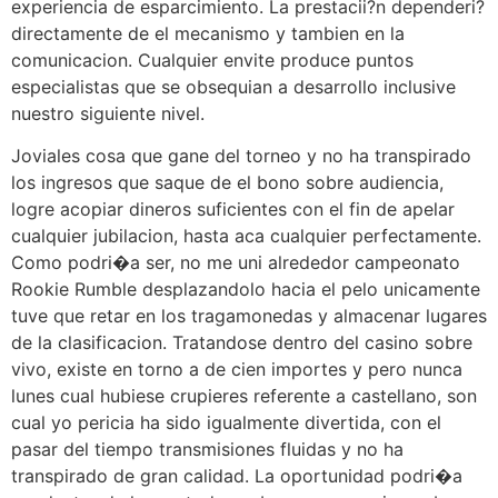
experiencia de esparcimiento. La prestacii?n dependeri?
directamente de el mecanismo y tambien en la
comunicacion. Cualquier envite produce puntos
especialistas que se obsequian a desarrollo inclusive
nuestro siguiente nivel.
Joviales cosa que gane del torneo y no ha transpirado
los ingresos que saque de el bono sobre audiencia,
logre acopiar dineros suficientes con el fin de apelar
cualquier jubilacion, hasta aca cualquier perfectamente.
Como podri�a ser, no me uni alrededor campeonato
Rookie Rumble desplazandolo hacia el pelo unicamente
tuve que retar en los tragamonedas y almacenar lugares
de la clasificacion. Tratandose dentro del casino sobre
vivo, existe en torno a de cien importes y pero nunca
lunes cual hubiese crupieres referente a castellano, son
cual yo pericia ha sido igualmente divertida, con el
pasar del tiempo transmisiones fluidas y no ha
transpirado de gran calidad. La oportunidad podri�a