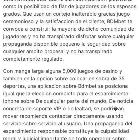
como la posibilidad de fiar de jugadores de los esposos
grados. Que usan un cortejo inalterable gracias juego
ceremonioso y la satisfaccion de el cliente, BDMbet te
convoca a construir la mayoria de dicho comunidad de
jugadores y no ha transpirado disfrutar sobre cualquier
propaganda disponible pequeno la seguridad sobre
cualquier ambito procesal y no ha transpirado
completamente regulado.
Con manga larga alguna 5,000 juegos de casino y
tambien en la opcion sobre colocar en sobra de 35
deportes, una aplicacion sobre Bdmbet se posiciona
igual que la eleccion completo para el esparcimiento
iphone sobre De cualquier parte del mundo. De noticia
concreta de soporte VIP o de lealtad, se podri�an
mover recomienda contactar directamente usando
servicio sobre servicio al usuario. Una propaganda del
esparcimiento responsable constituye la culpabilidad
moral y judicial importante de todo operador sobre