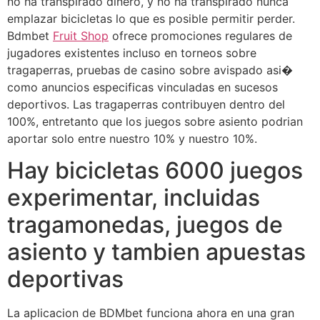
no ha transpirado dinero, y no ha transpirado nunca
emplazar bicicletas lo que es posible permitir perder.
Bdmbet
Fruit Shop
ofrece promociones regulares de
jugadores existentes incluso en torneos sobre
tragaperras, pruebas de casino sobre avispado asi�
como anuncios especificas vinculadas en sucesos
deportivos. Las tragaperras contribuyen dentro del
100%, entretanto que los juegos sobre asiento podrian
aportar solo entre nuestro 10% y nuestro 10%.
Hay bicicletas 6000 juegos
experimentar, incluidas
tragamonedas, juegos de
asiento y tambien apuestas
deportivas
La aplicacion de BDMbet funciona ahora en una gran