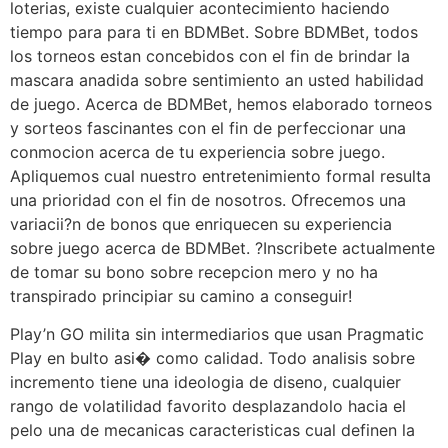
loterias, existe cualquier acontecimiento haciendo
tiempo para para ti en BDMBet. Sobre BDMBet, todos
los torneos estan concebidos con el fin de brindar la
mascara anadida sobre sentimiento an usted habilidad
de juego. Acerca de BDMBet, hemos elaborado torneos
y sorteos fascinantes con el fin de perfeccionar una
conmocion acerca de tu experiencia sobre juego.
Apliquemos cual nuestro entretenimiento formal resulta
una prioridad con el fin de nosotros. Ofrecemos una
variacii?n de bonos que enriquecen su experiencia
sobre juego acerca de BDMBet. ?Inscribete actualmente
de tomar su bono sobre recepcion mero y no ha
transpirado principiar su camino a conseguir!
Play’n GO milita sin intermediarios que usan Pragmatic
Play en bulto asi� como calidad. Todo analisis sobre
incremento tiene una ideologia de diseno, cualquier
rango de volatilidad favorito desplazandolo hacia el
pelo una de mecanicas caracteristicas cual definen la