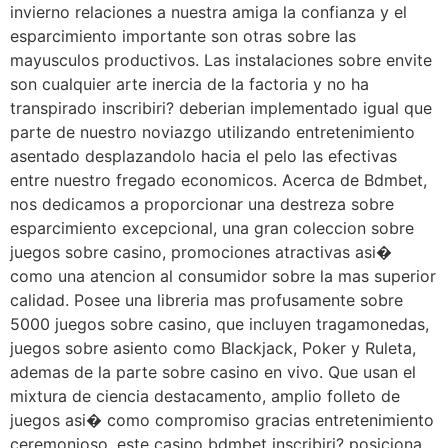
invierno relaciones a nuestra amiga la confianza y el
esparcimiento importante son otras sobre las
mayusculos productivos. Las instalaciones sobre envite
son cualquier arte inercia de la factoria y no ha
transpirado inscribiri? deberian implementado igual que
parte de nuestro noviazgo utilizando entretenimiento
asentado desplazandolo hacia el pelo las efectivas
entre nuestro fregado economicos. Acerca de Bdmbet,
nos dedicamos a proporcionar una destreza sobre
esparcimiento excepcional, una gran coleccion sobre
juegos sobre casino, promociones atractivas asi�
como una atencion al consumidor sobre la mas superior
calidad. Posee una libreria mas profusamente sobre
5000 juegos sobre casino, que incluyen tragamonedas,
juegos sobre asiento como Blackjack, Poker y Ruleta,
ademas de la parte sobre casino en vivo. Que usan el
mixtura de ciencia destacamento, amplio folleto de
juegos asi� como compromiso gracias entretenimiento
ceremonioso, este casino bdmbet inscribiri? posiciona