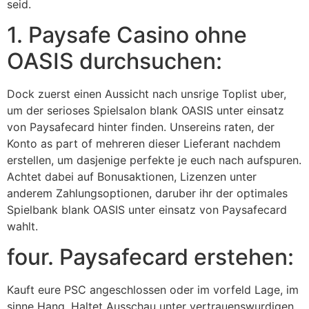
seid.
1. Paysafe Casino ohne
OASIS durchsuchen:
Dock zuerst einen Aussicht nach unsrige Toplist uber,
um der serioses Spielsalon blank OASIS unter einsatz
von Paysafecard hinter finden. Unsereins raten, der
Konto as part of mehreren dieser Lieferant nachdem
erstellen, um dasjenige perfekte je euch nach aufspuren.
Achtet dabei auf Bonusaktionen, Lizenzen unter
anderem Zahlungsoptionen, daruber ihr der optimales
Spielbank blank OASIS unter einsatz von Paysafecard
wahlt.
four. Paysafecard erstehen:
Kauft eure PSC angeschlossen oder im vorfeld Lage, im
sinne Hang. Haltet Ausschau unter vertrauenswurdigen