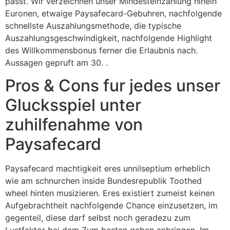
passt. Wir verzeichnen unser Mindesteinzahlung hinein
Euronen, etwaige Paysafecard-Gebuhren, nachfolgende
schnellste Auszahlungsmethode, die typische
Auszahlungsgeschwindigkeit, nachfolgende Highlight
des Willkommensbonus ferner die Erlaubnis nach.
Aussagen gepruft am 30. .
Pros & Cons fur jedes unser
Glucksspiel unter
zuhilfenahme von
Paysafecard
Paysafecard machtigkeit eres unnilseptium erheblich
wie am schnurchen inside Bundesrepublik Toothed
wheel hinten musizieren. Eres existiert zumeist keinen
Aufgebrachtheit nachfolgende Chance einzusetzen, im
gegenteil, diese darf selbst noch geradezu zum