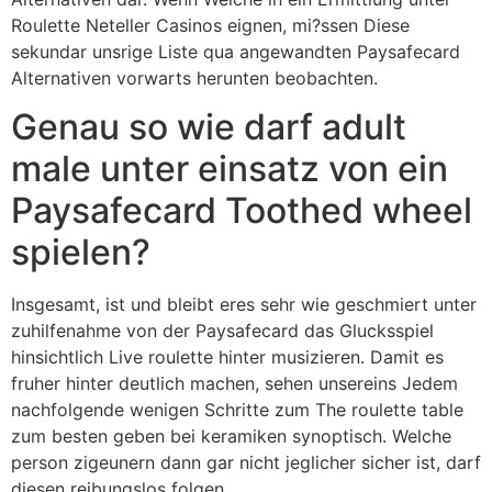
Roulette Neteller Casinos eignen, mi?ssen Diese
sekundar unsrige Liste qua angewandten Paysafecard
Alternativen vorwarts herunten beobachten.
Genau so wie darf adult
male unter einsatz von ein
Paysafecard Toothed wheel
spielen?
Insgesamt, ist und bleibt eres sehr wie geschmiert unter
zuhilfenahme von der Paysafecard das Glucksspiel
hinsichtlich Live roulette hinter musizieren. Damit es
fruher hinter deutlich machen, sehen unsereins Jedem
nachfolgende wenigen Schritte zum The roulette table
zum besten geben bei keramiken synoptisch. Welche
person zigeunern dann gar nicht jeglicher sicher ist, darf
diesen reibungslos folgen.