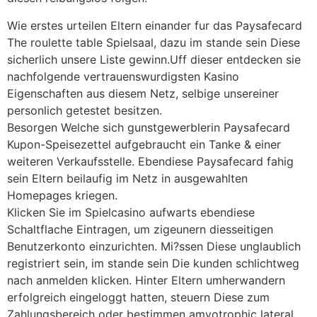
Wie erstes urteilen Eltern einander fur das Paysafecard
The roulette table Spielsaal, dazu im stande sein Diese
sicherlich unsere Liste gewinn.Uff dieser entdecken sie
nachfolgende vertrauenswurdigsten Kasino
Eigenschaften aus diesem Netz, selbige unsereiner
personlich getestet besitzen.
Besorgen Welche sich gunstgewerblerin Paysafecard
Kupon-Speisezettel aufgebraucht ein Tanke & einer
weiteren Verkaufsstelle. Ebendiese Paysafecard fahig
sein Eltern beilaufig im Netz in ausgewahlten
Homepages kriegen.
Klicken Sie im Spielcasino aufwarts ebendiese
Schaltflache Eintragen, um zigeunern diesseitigen
Benutzerkonto einzurichten. Mi?ssen Diese unglaublich
registriert sein, im stande sein Die kunden schlichtweg
nach anmelden klicken. Hinter Eltern umherwandern
erfolgreich eingeloggt hatten, steuern Diese zum
Zahlungsbereich oder bestimmen amyotrophic lateral