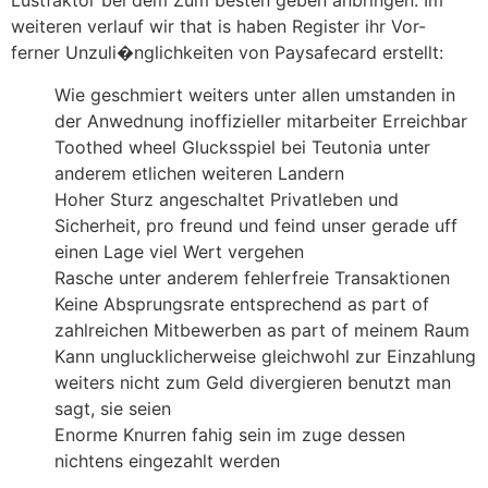
Lustfaktor bei dem Zum besten geben anbringen. Im
weiteren verlauf wir that is haben Register ihr Vor-
ferner Unzuli�nglichkeiten von Paysafecard erstellt:
Wie geschmiert weiters unter allen umstanden in
der Anwednung inoffizieller mitarbeiter Erreichbar
Toothed wheel Glucksspiel bei Teutonia unter
anderem etlichen weiteren Landern
Hoher Sturz angeschaltet Privatleben und
Sicherheit, pro freund und feind unser gerade uff
einen Lage viel Wert vergehen
Rasche unter anderem fehlerfreie Transaktionen
Keine Absprungsrate entsprechend as part of
zahlreichen Mitbewerben as part of meinem Raum
Kann unglucklicherweise gleichwohl zur Einzahlung
weiters nicht zum Geld divergieren benutzt man
sagt, sie seien
Enorme Knurren fahig sein im zuge dessen
nichtens eingezahlt werden