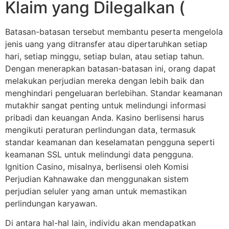
Klaim yang Dilegalkan (
Batasan-batasan tersebut membantu peserta mengelola
jenis uang yang ditransfer atau dipertaruhkan setiap
hari, setiap minggu, setiap bulan, atau setiap tahun.
Dengan menerapkan batasan-batasan ini, orang dapat
melakukan perjudian mereka dengan lebih baik dan
menghindari pengeluaran berlebihan. Standar keamanan
mutakhir sangat penting untuk melindungi informasi
pribadi dan keuangan Anda. Kasino berlisensi harus
mengikuti peraturan perlindungan data, termasuk
standar keamanan dan keselamatan pengguna seperti
keamanan SSL untuk melindungi data pengguna.
Ignition Casino, misalnya, berlisensi oleh Komisi
Perjudian Kahnawake dan menggunakan sistem
perjudian seluler yang aman untuk memastikan
perlindungan karyawan.
Di antara hal-hal lain, individu akan mendapatkan