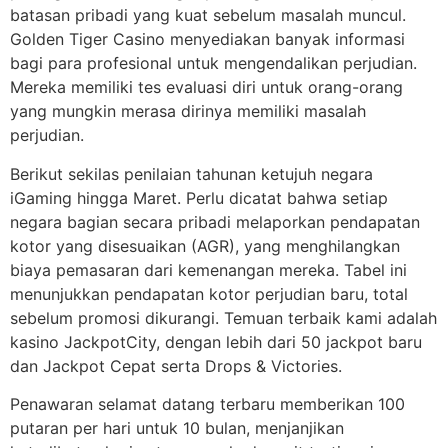
batasan pribadi yang kuat sebelum masalah muncul.
Golden Tiger Casino menyediakan banyak informasi
bagi para profesional untuk mengendalikan perjudian.
Mereka memiliki tes evaluasi diri untuk orang-orang
yang mungkin merasa dirinya memiliki masalah
perjudian.
Berikut sekilas penilaian tahunan ketujuh negara
iGaming hingga Maret. Perlu dicatat bahwa setiap
negara bagian secara pribadi melaporkan pendapatan
kotor yang disesuaikan (AGR), yang menghilangkan
biaya pemasaran dari kemenangan mereka. Tabel ini
menunjukkan pendapatan kotor perjudian baru, total
sebelum promosi dikurangi. Temuan terbaik kami adalah
kasino JackpotCity, dengan lebih dari 50 jackpot baru
dan Jackpot Cepat serta Drops & Victories.
Penawaran selamat datang terbaru memberikan 100
putaran per hari untuk 10 bulan, menjanjikan