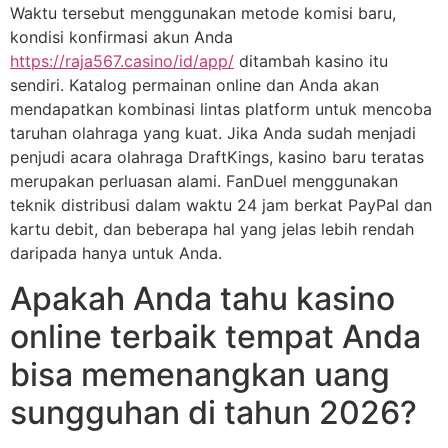
Waktu tersebut menggunakan metode komisi baru,
kondisi konfirmasi akun Anda
https://raja567.casino/id/app/
ditambah kasino itu
sendiri. Katalog permainan online dan Anda akan
mendapatkan kombinasi lintas platform untuk mencoba
taruhan olahraga yang kuat. Jika Anda sudah menjadi
penjudi acara olahraga DraftKings, kasino baru teratas
merupakan perluasan alami. FanDuel menggunakan
teknik distribusi dalam waktu 24 jam berkat PayPal dan
kartu debit, dan beberapa hal yang jelas lebih rendah
daripada hanya untuk Anda.
Apakah Anda tahu kasino
online terbaik tempat Anda
bisa memenangkan uang
sungguhan di tahun 2026?