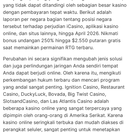
yang tidak dapat ditandingi oleh sebagian besar kasino
dengan pembayaran tepat waktu. Berikut adalah
laporan per negara bagian tentang posisi negara
tersebut terhadap perjudian iCasino, aplikasi kasino
online, dan situs lainnya, hingga April 2026. Nikmati
bonus undangan 250% hingga $2.550 putaran gratis
saat memainkan permainan RTG terbaru.
Perubahan ini secara signifikan mengubah jenis solusi
dan juga perlindungan jaringan Anda sendiri tempat
Anda dapat berjudi online. Oleh karena itu, mengikuti
perkembangan hukum terbaru dan mencari program
yang andal sangat penting. Ignition Casino, Restaurant
Casino, DuckyLuck, Bovada, Big Twist Casino,
SlotsandCasino, dan Las Atlantis Casino adalah
beberapa kasino online yang sangat terpercaya yang
dipimpin oleh orang-orang di Amerika Serikat. Karena
kasino online seringkali terbuka dan mudah diakses di
perangkat seluler, sangat penting untuk menetapkan