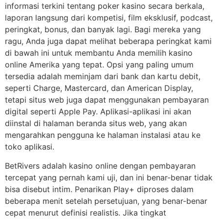
informasi terkini tentang poker kasino secara berkala,
laporan langsung dari kompetisi, film eksklusif, podcast,
peringkat, bonus, dan banyak lagi. Bagi mereka yang
ragu, Anda juga dapat melihat beberapa peringkat kami
di bawah ini untuk membantu Anda memilih kasino
online Amerika yang tepat. Opsi yang paling umum
tersedia adalah meminjam dari bank dan kartu debit,
seperti Charge, Mastercard, dan American Display,
tetapi situs web juga dapat menggunakan pembayaran
digital seperti Apple Pay. Aplikasi-aplikasi ini akan
diinstal di halaman beranda situs web, yang akan
mengarahkan pengguna ke halaman instalasi atau ke
toko aplikasi.
BetRivers adalah kasino online dengan pembayaran
tercepat yang pernah kami uji, dan ini benar-benar tidak
bisa disebut intim. Penarikan Play+ diproses dalam
beberapa menit setelah persetujuan, yang benar-benar
cepat menurut definisi realistis. Jika tingkat