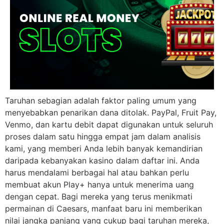
Taruhan sebagian adalah faktor paling umum yang
menyebabkan penarikan dana ditolak. PayPal, Fruit Pay,
Venmo, dan kartu debit dapat digunakan untuk seluruh
proses dalam satu hingga empat jam dalam analisis
kami, yang memberi Anda lebih banyak kemandirian
daripada kebanyakan kasino dalam daftar ini. Anda
harus mendalami berbagai hal atau bahkan perlu
membuat akun Play+ hanya untuk menerima uang
dengan cepat. Bagi mereka yang terus menikmati
permainan di Caesars, manfaat baru ini memberikan
nilai jangka panjang yang cukup bagi taruhan mereka,