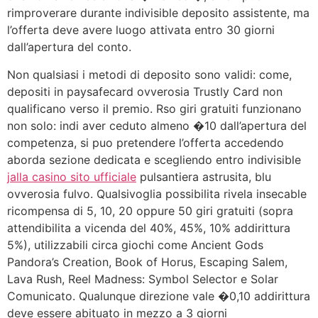
rimproverare durante indivisible deposito assistente, ma
l’offerta deve avere luogo attivata entro 30 giorni
dall’apertura del conto.
Non qualsiasi i metodi di deposito sono validi: come,
depositi in paysafecard ovverosia Trustly Card non
qualificano verso il premio. Rso giri gratuiti funzionano
non solo: indi aver ceduto almeno �10 dall’apertura del
competenza, si puo pretendere l’offerta accedendo
aborda sezione dedicata e scegliendo entro indivisible
jalla casino sito ufficiale
pulsantiera astrusita, blu
ovverosia fulvo. Qualsivoglia possibilita rivela insecable
ricompensa di 5, 10, 20 oppure 50 giri gratuiti (sopra
attendibilita a vicenda del 40%, 45%, 10% addirittura
5%), utilizzabili circa giochi come Ancient Gods
Pandora’s Creation, Book of Horus, Escaping Salem,
Lava Rush, Reel Madness: Symbol Selector e Solar
Comunicato. Qualunque direzione vale �0,10 addirittura
deve essere abituato in mezzo a 3 giorni