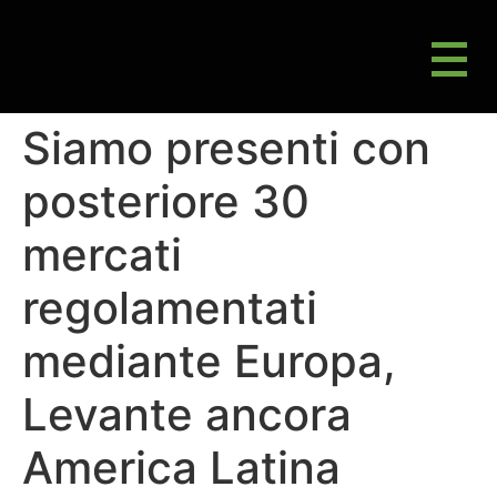
M
Gluten Friendly & Alternative Choices
Siamo presenti con
posteriore 30
mercati
regolamentati
mediante Europa,
Levante ancora
America Latina