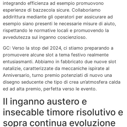
integrando efficienza ad esempio promuovono
esperienze di bazzecola sicure. Collaboriamo
addirittura mediante gli operatori per assicurare ad
esempio siano presenti le necessarie misure di aiuto,
rispettando le normative locali e promuovendo la
avvedutezza sul inganno coscienzioso.
GC: Verso la stop del 2024, ci stiamo preparando a
promuovere alcune slot a tema festivo realmente
entusiasmanti. Abbiamo in fabbricato due nuove slot
natalizie, caratterizzate da meccaniche ispirate al
Anniversario, turno premio potenziati di nuovo una
disegno seducente che tipo di crea un’atmosfera calda
ed ad alta premio, perfetta verso le evento.
Il inganno austero e
insecable timore risolutivo e
sopra continua evoluzione