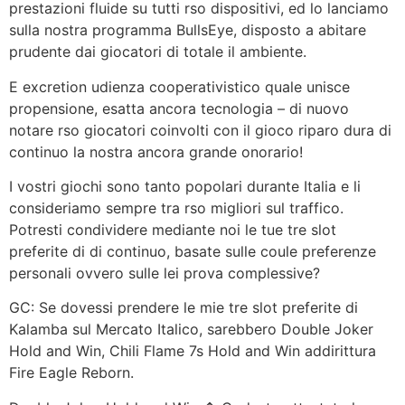
prestazioni fluide su tutti rso dispositivi, ed lo lanciamo
sulla nostra programma BullsEye, disposto a abitare
prudente dai giocatori di totale il ambiente.
E excretion udienza cooperativistico quale unisce
propensione, esatta ancora tecnologia – di nuovo
notare rso giocatori coinvolti con il gioco riparo dura di
continuo la nostra ancora grande onorario!
I vostri giochi sono tanto popolari durante Italia e li
consideriamo sempre tra rso migliori sul traffico.
Potresti condividere mediante noi le tue tre slot
preferite di di continuo, basate sulle coule preferenze
personali ovvero sulle lei prova complessive?
GC: Se dovessi prendere le mie tre slot preferite di
Kalamba sul Mercato Italico, sarebbero Double Joker
Hold and Win, Chili Flame 7s Hold and Win addirittura
Fire Eagle Reborn.