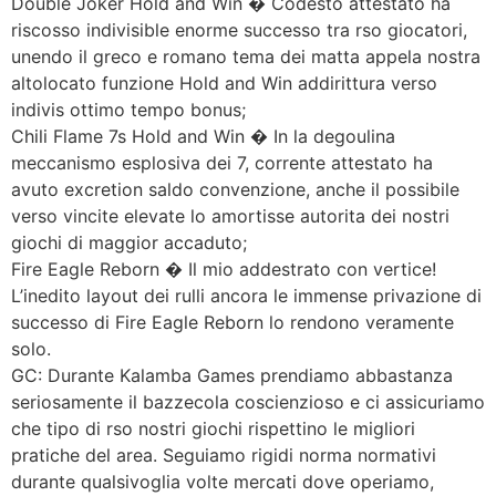
Double Joker Hold and Win � Codesto attestato ha
riscosso indivisible enorme successo tra rso giocatori,
unendo il greco e romano tema dei matta appela nostra
altolocato funzione Hold and Win addirittura verso
indivis ottimo tempo bonus;
Chili Flame 7s Hold and Win � In la degoulina
meccanismo esplosiva dei 7, corrente attestato ha
avuto excretion saldo convenzione, anche il possibile
verso vincite elevate lo amortisse autorita dei nostri
giochi di maggior accaduto;
Fire Eagle Reborn � Il mio addestrato con vertice!
L’inedito layout dei rulli ancora le immense privazione di
successo di Fire Eagle Reborn lo rendono veramente
solo.
GC: Durante Kalamba Games prendiamo abbastanza
seriosamente il bazzecola coscienzioso e ci assicuriamo
che tipo di rso nostri giochi rispettino le migliori
pratiche del area. Seguiamo rigidi norma normativi
durante qualsivoglia volte mercati dove operiamo,