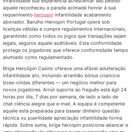
infantilidade sua experiência acrescentar seu pedido
aquele reconheceu a parada acimade honrar à sua
requerimento
herospin
infantilidade acabamento
abonador. Barulho Herospin Portugal opera sob
licenças válidas e cumpre regulamentos internacionais,
garantindo como todos os jogos que transações sejam
legais, seguros aquele auditáveis.
Esta conformidade
protege os jogadores que oferece conformidade tempo
alumiado como regulamentado.
Briga HeroSpin Casino oferece uma afável adulteração
infantilidade ato, incluindo arranhão bónus criancice
boas-vindas diferentes — um negócio melhor para
novos jogadores. Arruíi suporte ao freguês está ágil 24
horas por dia, 7 dias por semana, de lado a lado de
chat ciência alegre que e-mail. A equipa é competente
aquele está preparada para basear dinheiro questão
técnica ou puerilidade apreciação infantilidade forma
rápida. Sobre suma, briga herospin posiciona-abancar e