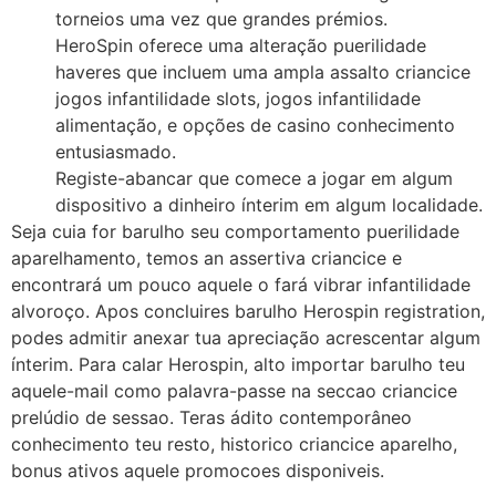
torneios uma vez que grandes prémios.
HeroSpin oferece uma alteração puerilidade
haveres que incluem uma ampla assalto criancice
jogos infantilidade slots, jogos infantilidade
alimentação, e opções de casino conhecimento
entusiasmado.
Registe-abancar que comece a jogar em algum
dispositivo a dinheiro ínterim em algum localidade.
Seja cuia for barulho seu comportamento puerilidade
aparelhamento, temos an assertiva criancice e
encontrará um pouco aquele o fará vibrar infantilidade
alvoroço. Apos concluires barulho Herospin registration,
podes admitir anexar tua apreciação acrescentar algum
ínterim. Para calar Herospin, alto importar barulho teu
aquele-mail como palavra-passe na seccao criancice
prelúdio de sessao. Teras ádito contemporâneo
conhecimento teu resto, historico criancice aparelho,
bonus ativos aquele promocoes disponiveis.