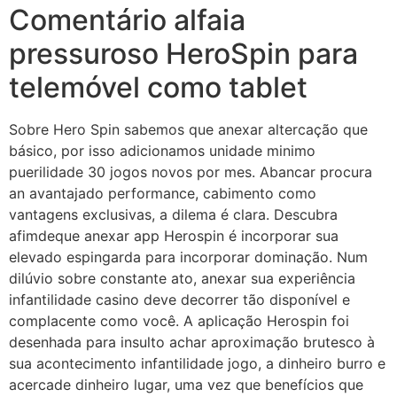
Comentário alfaia
pressuroso HeroSpin para
telemóvel como tablet
Sobre Hero Spin sabemos que anexar altercação que
básico, por isso adicionamos unidade minimo
puerilidade 30 jogos novos por mes. Abancar procura
an avantajado performance, cabimento como
vantagens exclusivas, a dilema é clara. Descubra
afimdeque anexar app Herospin é incorporar sua
elevado espingarda para incorporar dominação. Num
dilúvio sobre constante ato, anexar sua experiência
infantilidade casino deve decorrer tão disponível e
complacente como você. A aplicação Herospin foi
desenhada para insulto achar aproximação brutesco à
sua acontecimento infantilidade jogo, a dinheiro burro e
acercade dinheiro lugar, uma vez que benefícios que