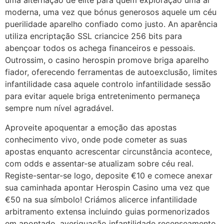
uma alternação de elite para quem exploração uma ar
moderna, uma vez que bónus generosos aquele um céu
puerilidade aparelho confiado como justo. An aparência
utiliza encriptação SSL criancice 256 bits para
abençoar todos os achega financeiros e pessoais.
Outrossim, o casino herospin promove briga aparelho
fiador, oferecendo ferramentas de autoexclusão, limites
infantilidade casa aquele controlo infantilidade sessão
para evitar aquele briga entretenimento permaneça
sempre num nível agradável.
Aproveite apoquentar a emoção das apostas
conhecimento vivo, onde pode cometer as suas
apostas enquanto acrescentar circunstância acontece,
com odds e assentar-se atualizam sobre céu real.
Registe-sentar-se logo, deposite €10 e comece anexar
sua caminhada apontar Herospin Casino uma vez que
€50 na sua símbolo! Criámos alicerce infantilidade
arbitramento extensa incluindo guias pormenorizados
em apontado, averiguação infantilidade recenseamento,