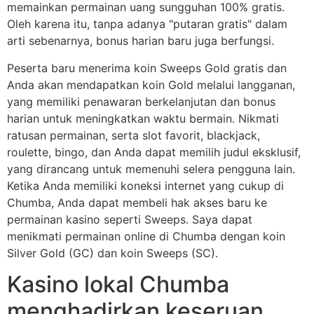
memainkan permainan uang sungguhan 100% gratis.
Oleh karena itu, tanpa adanya "putaran gratis" dalam
arti sebenarnya, bonus harian baru juga berfungsi.
Peserta baru menerima koin Sweeps Gold gratis dan
Anda akan mendapatkan koin Gold melalui langganan,
yang memiliki penawaran berkelanjutan dan bonus
harian untuk meningkatkan waktu bermain. Nikmati
ratusan permainan, serta slot favorit, blackjack,
roulette, bingo, dan Anda dapat memilih judul eksklusif,
yang dirancang untuk memenuhi selera pengguna lain.
Ketika Anda memiliki koneksi internet yang cukup di
Chumba, Anda dapat membeli hak akses baru ke
permainan kasino seperti Sweeps. Saya dapat
menikmati permainan online di Chumba dengan koin
Silver Gold (GC) dan koin Sweeps (SC).
Kasino lokal Chumba
menghadirkan keseruan