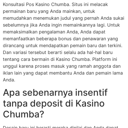
Konsultasi Pos Kasino Chumba. Situs ini melacak
permainan baru yang Anda mainkan, untuk
memudahkan menemukan judul yang pernah Anda sukai
sebelumnya jika Anda ingin memainkannya lagi. Untuk
memaksimalkan pengalaman Anda, Anda dapat
memanfaatkan beberapa bonus dan penawaran yang
dirancang untuk mendapatkan pemain baru dan terkini.
Dan variasi tersebut berarti selalu ada hal-hal baru
tentang cara bermain di Kasino Chumba. Platform ini
unggul karena proses masuk yang ramah anggota dan
iklan lain yang dapat membantu Anda dan pemain lama
Anda.
Apa sebenarnya insentif
tanpa deposit di Kasino
Chumba?
Desain baru ini berarti mereka dinilai dan Anda dapat