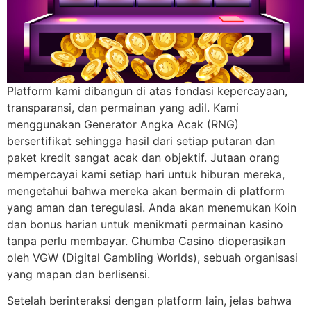
Platform kami dibangun di atas fondasi kepercayaan,
transparansi, dan permainan yang adil. Kami
menggunakan Generator Angka Acak (RNG)
bersertifikat sehingga hasil dari setiap putaran dan
paket kredit sangat acak dan objektif. Jutaan orang
mempercayai kami setiap hari untuk hiburan mereka,
mengetahui bahwa mereka akan bermain di platform
yang aman dan teregulasi. Anda akan menemukan Koin
dan bonus harian untuk menikmati permainan kasino
tanpa perlu membayar. Chumba Casino dioperasikan
oleh VGW (Digital Gambling Worlds), sebuah organisasi
yang mapan dan berlisensi.
Setelah berinteraksi dengan platform lain, jelas bahwa