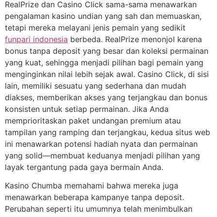
RealPrize dan Casino Click sama-sama menawarkan
pengalaman kasino undian yang sah dan memuaskan,
tetapi mereka melayani jenis pemain yang sedikit
funpari indonesia
berbeda. RealPrize menonjol karena
bonus tanpa deposit yang besar dan koleksi permainan
yang kuat, sehingga menjadi pilihan bagi pemain yang
menginginkan nilai lebih sejak awal. Casino Click, di sisi
lain, memiliki sesuatu yang sederhana dan mudah
diakses, memberikan akses yang terjangkau dan bonus
konsisten untuk setiap permainan. Jika Anda
memprioritaskan paket undangan premium atau
tampilan yang ramping dan terjangkau, kedua situs web
ini menawarkan potensi hadiah nyata dan permainan
yang solid—membuat keduanya menjadi pilihan yang
layak tergantung pada gaya bermain Anda.
Kasino Chumba memahami bahwa mereka juga
menawarkan beberapa kampanye tanpa deposit.
Perubahan seperti itu umumnya telah menimbulkan