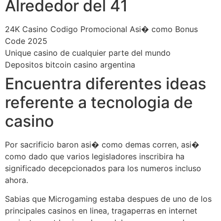
Alrededor del 41
24K Casino Codigo Promocional Asi� como Bonus
Code 2025
Unique casino de cualquier parte del mundo
Depositos bitcoin casino argentina
Encuentra diferentes ideas
referente a tecnologia de
casino
Por sacrificio baron asi� como demas corren, asi�
como dado que varios legisladores inscribira ha
significado decepcionados para los numeros incluso
ahora.
Sabias que Microgaming estaba despues de uno de los
principales casinos en linea, tragaperras en internet