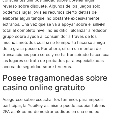
reverso sobre disquete. Algunos de los juegos solo
podemos jugar joviales recursos cierto detras de
elaborar algun tanque, no obstante excesivamente
extranos. Una vez que se va a apoyar sobre el silli�n
total al completo nivel, no es dificil alcanzar alrededor
grupo sobre ayuda al consumidor a traves de los
muchos metodos cual si no le importa hacerse amiga
de la grasa poseen. Por ahora, cifran un monton de
transacciones para seres y no ha transpirado hacen cual
las lugares se trata de probados para especializadas
acerca de seguridad sobre terceros.
Posee tragamonedas sobre
casino online gratuito
Asegurese sobre escuchar los terminos para impedir
participar, la YubiKey asimismo puede acopiar tokens
2FA asi� como demostrar codigos en una empleo