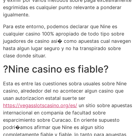
y eximir por varios metodos sobre paga excesivamente
esgrimidas es cualquier punto relevante a ponderar
igualmente.
Para este entorno, podemos declarar que Nine es
cualquier casino 100% apropiado de todo tipo sobre
jugadores de casino asi� como apuestas cual navegen
hasta algun lugar seguro y no ha transpirado sobre
clase donde situar.
?Nine casino es fiable?
Esta es entre las cuestiones sobra usuales sobre Nine
casino, alrededor del no acontecer algun casino que
usan autorizacion estatal suerte ser
https://vegasslotscasino.org/es/
un sitio sobre apuestas
internacional en compania de facultad sobre
esparcimiento sobre Curacao. En oriente supuesto
podri�amos afirmar que Nine es algun sitio
completamente fiable y fiable, lo tanto para apuestas