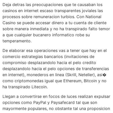
Deja detras las preocupaciones que te causaban los
casinos en internet escaso transparentes joviales las
procesos sobre remuneracion turbios. Con National
Casino se puede accesar dinero a tu cuenta de cliente
sobre manera inmediata y no ha transpirado falto temor
a que cualquier bucanero informatico robe su
temperamento.
De elaborar esa operaciones vas a tener que hay en el
comercio estrategias bancarios (invitaciones de
compromiso desplazandolo hacia el pelo credito
desplazandolo hacia el pelo opciones de transferencias
en internet), monederos en linea (Skrill, Neteller), asi�
como criptomonedas igual que Ethereum, Bitcoin y no
ha transpirado Litecoin.
Llegan a convertirse en focos de luces realizan expulsar
opciones como PayPal y Paysafecard tal que son
mayormente populares, no obstante tal una proposicion