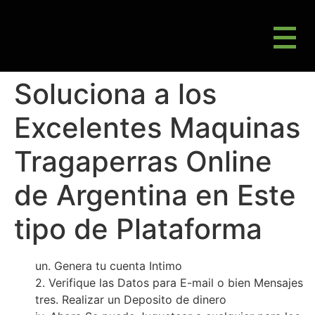
M
Gluten Friendly & Alternative Choices
Soluciona a los
Excelentes Maquinas
Tragaperras Online
de Argentina en Este
tipo de Plataforma
un. Genera tu cuenta Intimo
2. Verifique las Datos para E-mail o bien Mensajes
tres. Realizar un Deposito de dinero