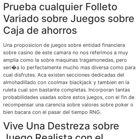
Prueba cualquier Folleto
Variado sobre Juegos sobre
Caja de ahorros
Una proposicion de juegos sobre entidad financiera
sobre casino de este camara no nos referimos a muy
amplia como la sobre maquinas tragamonedas, pero
seri�a lo perfectamente mucho mas diversa como para
cual disfrutes. Aca existen secciones dedicadas del
almohadillado con coolmax blackjack y tambien en la
ruleta cual son bastante completas. Incorporan tantas
probabilidades usadas sobre estos juegos, con el fin de
recompensar una carencia sobre valores sobre poker o
bien bacara con el pasar del tiempo RNG.
Vive Una Destreza sobre
Juego Realista con el