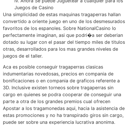
iv. Ahora Se puede Juguetear a cualquier para los
Juegos de Casino
Una simplicidad de estas maquinas tragaperras hallan
convertido a oriente juego en uno de los desmesurados
favoritos de los espanoles. Sobre NationalCasino lo
perfectamente imaginan, asi que podri�a ser deberian
dotado su lugar con el pasar del tiempo miles de titulos
otras, desarrollados para los mas grandes niveles de
juegos de el taller.
Aca es posible conseguir tragaperras clasicas
indumentarias novedosas, precios en compania de
bonificaciones o en compania de graficos referente a
3D. Inclusive existen torneos sobre tragaperras sin
cargo en quienes se podra cooperar de conseguir una
parte a otra de los grandes premios cual ofrecen
Apostar a los tragamonedas aqui, hacia la asistencia de
estas promociones y no ha transpirado giros sin cargo,
puede ser sobre una experiencia lucrativa anonima.