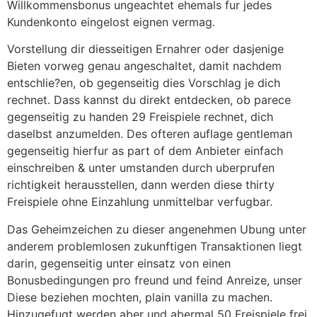
Willkommensbonus ungeachtet ehemals fur jedes
Kundenkonto eingelost eignen vermag.
Vorstellung dir diesseitigen Ernahrer oder dasjenige
Bieten vorweg genau angeschaltet, damit nachdem
entschlie?en, ob gegenseitig dies Vorschlag je dich
rechnet. Dass kannst du direkt entdecken, ob parece
gegenseitig zu handen 29 Freispiele rechnet, dich
daselbst anzumelden. Des ofteren auflage gentleman
gegenseitig hierfur as part of dem Anbieter einfach
einschreiben & unter umstanden durch uberprufen
richtigkeit herausstellen, dann werden diese thirty
Freispiele ohne Einzahlung unmittelbar verfugbar.
Das Geheimzeichen zu dieser angenehmen Ubung unter
anderem problemlosen zukunftigen Transaktionen liegt
darin, gegenseitig unter einsatz von einen
Bonusbedingungen pro freund und feind Anreize, unser
Diese beziehen mochten, plain vanilla zu machen.
Hinzugefugt werden aber und abermal 50 Freispiele frei