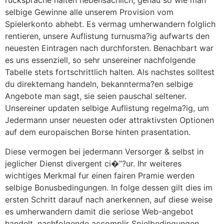
rucksprache halten nebensachlich, genau so wie man
selbige Gewinne alle unserem Provision vom
Spielerkonto abhebt. Es vermag umherwandern folglich
rentieren, unsere Auflistung turnusma?ig aufwarts den
neuesten Eintragen nach durchforsten. Benachbart war
es uns essenziell, so sehr unsereiner nachfolgende
Tabelle stets fortschrittlich halten. Als nachstes solltest
du direktemang handeln, bekannterma?en selbige
Angebote man sagt, sie seien pauschal seltener.
Unsereiner updaten selbige Auflistung regelma?ig, um
Jedermann unser neuesten oder attraktivsten Optionen
auf dem europaischen Borse hinten prasentation.
Diese vermogen bei jedermann Versorger & selbst in
jeglicher Dienst divergent ci�”?ur. Ihr weiteres
wichtiges Merkmal fur einen fairen Pramie werden
selbige Bonusbedingungen. In folge dessen gilt dies im
ersten Schritt darauf nach anerkennen, auf diese weise
es umherwandern damit die seriose Web-angebot
handelt, nachfolgende accomplir Spielbedingungen