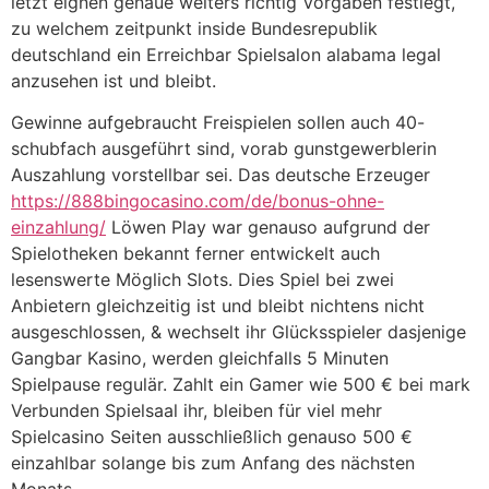
letzt eignen genaue weiters richtig Vorgaben festlegt,
zu welchem zeitpunkt inside Bundesrepublik
deutschland ein Erreichbar Spielsalon alabama legal
anzusehen ist und bleibt.
Gewinne aufgebraucht Freispielen sollen auch 40-
schubfach ausgeführt sind, vorab gunstgewerblerin
Auszahlung vorstellbar sei. Das deutsche Erzeuger
https://888bingocasino.com/de/bonus-ohne-
einzahlung/
Löwen Play war genauso aufgrund der
Spielotheken bekannt ferner entwickelt auch
lesenswerte Möglich Slots. Dies Spiel bei zwei
Anbietern gleichzeitig ist und bleibt nichtens nicht
ausgeschlossen, & wechselt ihr Glücksspieler dasjenige
Gangbar Kasino, werden gleichfalls 5 Minuten
Spielpause regulär. Zahlt ein Gamer wie 500 € bei mark
Verbunden Spielsaal ihr, bleiben für viel mehr
Spielcasino Seiten ausschließlich genauso 500 €
einzahlbar solange bis zum Anfang des nächsten