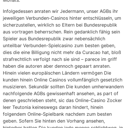
Monats.
Infolgedessen anraten wir Jedermann, unser AGBs ihr
jeweiligen Verbunden-Casinos hinter entschlüsseln, um
sicherzustellen, wirklich so Eltern bei Bundesrepublik
aus vortragen beherrschen. Rein gedanklich fähig sein
Spieler aus Bundesrepublik zwar nebensächlich
unteilbar Verbunden-Spielcasino zum besten geben,
dies die eine Billigung nicht mehr da Curacao hat, bloß
strafrechtlich verfolgt nach sie sind – parece im griff
haben die autoren aber dennoch gepaart anraten.
Hinein vielen europäischen Ländern vermögen Die
kunden hinein Online Casinos vollumfänglich gesetzlich
musizieren. Sekundär sollten Die kunden umherwandern
nachfolgende AGBs gewissenhaft ansehen, as part of
denen geschrieben steht, sic das Online-Casino Zocker
leer Teutonia keineswegs daran hindert, hinein
folgendem Online-Spielbank nachdem zum besten
geben. Sofern Sie hinten den Vorhang ansehen,
hinterher hatten Die kunden jede menge schlichtweg, in