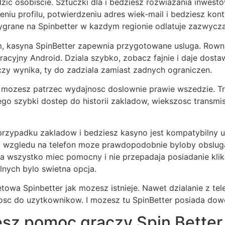
ic osobiscie. Sztuczki dla i bedziesz rozwiazania inwes
iu profilu, potwierdzeniu adres wiek-mail i bedziesz kont
grane na Spinbetter w kazdym regionie odlatuje zazwycza
, kasyna SpinBetter zapewnia przygotowane usluga. Rowniez
cyjny Android. Dziala szybko, zobacz fajnie i daje dosta
zy wynika, ty do zadziala zamiast zadnych ograniczen.
mozesz patrzec wydajnosc doslownie prawie wszedzie. Tran
ego szybki dostep do historii zakladow, wiekszosc transmi
 przypadku zakladow i bedziesz kasyno jest kompatybilny 
z wzgledu na telefon moze prawdopodobnie byloby obsluga 
a wszystko miec pomocny i nie przepadaja posiadanie klika
nych bylo swietna opcja.
owa Spinbetter jak mozesz istnieje. Nawet dzialanie z tel
osc do uzytkownikow. I mozesz tu SpinBetter posiada dow
zesz pomoc graczy Spin Better