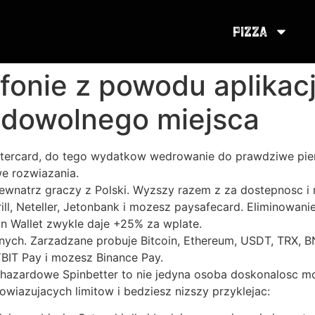
Pizza
efonie z powodu aplikac
z dowolnego miejsca
tercard, do tego wydatkow wedrowanie do prawdziwe pieni
e rozwiazania.
wnatrz graczy z Polski. Wyzszy razem z za dostepnosc i m
, Neteller, Jetonbank i mozesz paysafecard. Eliminowanie,
 Wallet zwykle daje +25% za wplate.
h. Zarzadzane probuje Bitcoin, Ethereum, USDT, TRX, BNB,
BIT Pay i mozesz Binance Pay.
hazardowe Spinbetter to nie jedyna osoba doskonalosc mo
wiazujacych limitow i bedziesz nizszy przyklejac: