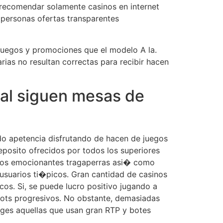
y recomendar solamente casinos en internet
 personas ofertas transparentes
e juegos y promociones que el modelo A la.
rias no resultan correctas para recibir hacen
gal siguen mesas de
do apetencia disfrutando de hacen de juegos
posito ofrecidos por todos los superiores
an los emocionantes tragaperras asi� como
 usuarios ti�picos. Gran cantidad de casinos
icos. Si, se puede lucro positivo jugando a
kpots progresivos. No obstante, demasiadas
iges aquellas que usan gran RTP y botes