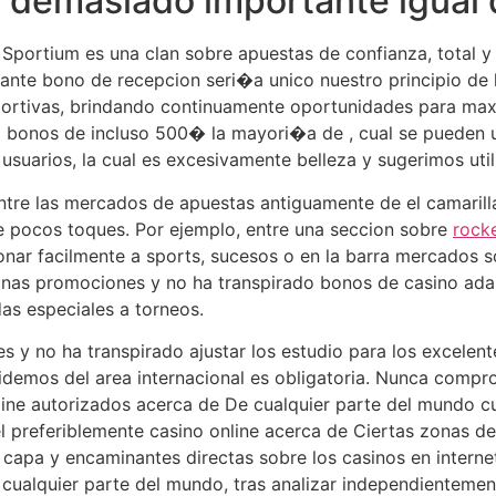
 demasiado importante igual 
portium es una clan sobre apuestas de confianza, total y 
nte bono de recepcion seri�a unico nuestro principio de 
ortivas, brindando continuamente oportunidades para maxi
2 bonos de incluso 500� la mayori�a de , cual se pueden u
usuarios, la cual es excesivamente belleza y sugerimos utili
tre las mercados de apuestas antiguamente de el camarilla
 pocos toques. Por ejemplo, entre una seccion sobre
rock
onar facilmente a sports, sucesos o en la barra mercados s
unas promociones y no ha transpirado bonos de casino adap
as especiales a torneos.
 y no ha transpirado ajustar los estudio para los excelent
videmos del area internacional es obligatoria. Nunca comp
line autorizados acerca de De cualquier parte del mundo 
l preferiblemente casino online acerca de Ciertas zonas de
apa y encaminantes directas sobre los casinos en internet
e cualquier parte del mundo, tras analizar independienteme