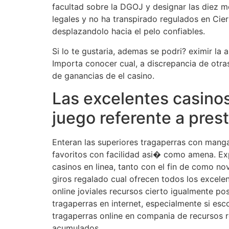
facultad sobre la DGOJ y designar las diez me
legales y no ha transpirado regulados en Cie
desplazandolo hacia el pelo confiables.
Si lo te gustaria, ademas se podri? eximir la
Importa conocer cual, a discrepancia de otras
de ganancias de el casino.
Las excelentes casinos
juego referente a prest
Enteran las superiores tragaperras con manga
favoritos con facilidad asi� como amena. Ex
casinos en linea, tanto con el fin de como n
giros regalado cual ofrecen todos los excele
online joviales recursos cierto igualmente pos
tragaperras en internet, especialmente si es
tragaperras online en compania de recursos r
acumulados.