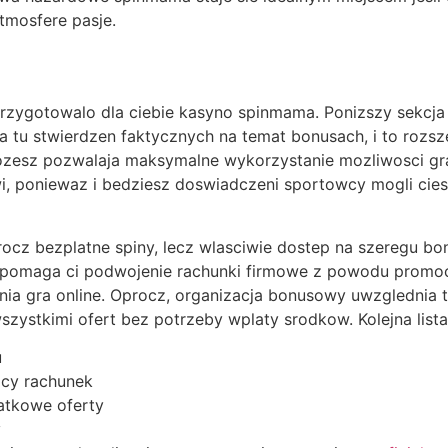
tmosfere pasje.
e przygotowalo dla ciebie kasyno spinmama. Ponizszy sekc
a tu stwierdzen faktycznych na temat bonusach, i to roz
zesz pozwalaja maksymalne wykorzystanie mozliwosci gra 
i, poniewaz i bedziesz doswiadczeni sportowcy mogli cie
ocz bezplatne spiny, lecz wlasciwie dostep na szeregu bon
no pomaga ci podwojenie rachunki firmowe z powodu promocj
ia gra online. Oprocz, organizacja bonusowy uwzglednia 
zystkimi ofert bez potrzeby wplaty srodkow. Kolejna list
u
cy rachunek
atkowe oferty
y