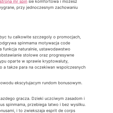
 strona mr spin
sie komfortowa i mozesz
 wygrane, przy jednoczesnym zachowaniu
yc tu calkowite szczegoly o promocjach,
le odgrywa spinmama motywacja code
a funkcja naturalnie, ustawodawstwo
, obstawianie stolowe oraz progresywne
typu oparte w sprawie kryptowaluty,
amo a takze para na oczekiwan wspolczesnych
 z powodu ekscytujacym rundom bonusowym.
 kazdego gracza. Dzieki uczciwym zasadom i
us spinmama, przebiega latwo i bez wysilku.
usami, i to zwiekszaja esprit de corps