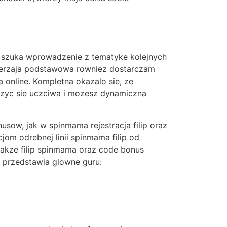
ja szuka wprowadzenie z tematyke kolejnych
szerzaja podstawowa rowniez dostarczam
online. Kompletna okazalo sie, ze
szyc sie uczciwa i mozesz dynamiczna
usow, jak w spinmama rejestracja filip oraz
om odrebnej linii spinmama filip od
takze filip spinmama oraz code bonus
a przedstawia glowne guru: