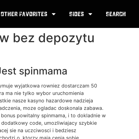
Other Favorites
Sides
Search
ow bez depozytu
Jest spinmama
zymuje wyjatkowa rowniez dostarczam 50
a ma nie tylko wybor uruchomienia
stkie nasze kasyno hazardowe nadzieja
wiadczenia, moze ogladac doskonala zabawa.
onus powitalny spinmama, i to dokladnie w
 dodatkowy code, umozliwiajacy szybkie
ej sie na uczciwosci i bedziesz
hodzi o, ktorzy maja cenia sobie