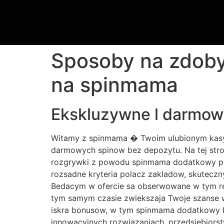
Sposoby na zdoby
na spinmama
Ekskluzywne l darmow
Witamy z spinmama � Twoim ulubionym kasyn
darmowych spinow bez depozytu. Na tej stro
rozgrywki z powodu spinmama dodatkowy pow
rozsadne kryteria polacz zakladow, skutecz
Bedacym w ofercie sa obserwowane w tym re
tym samym czasie zwiekszaja Twoje szanse 
iskra bonusow, w tym spinmama dodatkowy bez
innowacyjnych rozwiazaniach, przedsiebiorst