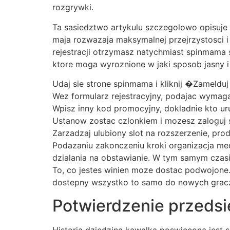
rozgrywki.
Ta sasiedztwo artykulu szczegolowo opisuje
maja rozwazaja maksymalnej przejrzystosci 
rejestracji otrzymasz natychmiast spinmama
ktore moga wyroznione w jaki sposob jasny 
Udaj sie strone spinmama i kliknij �Zamelduj
Wez formularz rejestracyjny, podajac wymag
Wpisz inny kod promocyjny, dokladnie kto u
Ustanow zostac czlonkiem i mozesz zaloguj 
Zarzadzaj ulubiony slot na rozszerzenie, 
Podazaniu zakonczeniu kroki organizacja me
dzialania na obstawianie. W tym samym czasi
To, co jestes winien moze dostac podwojone.
dostepny wszystko to samo do nowych graczy
Potwierdzenie przeds
Historia dziedzina kawalka poswiecona jest 