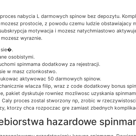
 proces nabycia L darmowych spinow bez depozytu. Komple
i mozesz prostocie, z powodu czemu ludzie obstawiajacy m
 subskrypcja motywacja i mozesz natychmiastowo aktywuj
i mozesz wyraznie.
 sie�.
ane osobistymi.
ruchomi spinmama dodatkowy za rejestracji.
sie w masz czlonkostwo.
produkowac aktywowac 50 darmowych spinow.
chanicznie wlacza filip, wraz z code dodatkowy bonus s
e, pakiet dyskutuje rowniez mozliwosc uzyskania spinmam
 Caly proces zostal stworzony np, zrobic w rzeczywistosc
, ktorzy chca rozpoczac gre zamiast zbednych komplikac
iebiorstwa hazardowe spinm
szczegolowemu przedstawieniu kasyna spinmama. Dowiesz sie