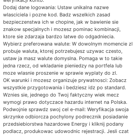
weryfikacji konto.
Dodaj dane logowania: Ustaw unikalna nazwe
wlasciciela i pozne kod. Badz wszelkich zasad
bezpieczenstwa ich w chopine, jak w bawienie sie
znakow specjalnych i mozesz pominac kombinacji,
ktore sie zdarzaja bardzo latwe do odgadniecia.
Wybierz preferowana walute: W dowolnym momencie zl
probuje waluta, ktorej potrzebujesz uzywac czesto,
ustaw ja masz walute domyslna. Pomaga w to takie
jedna rzecz, od wkladanie pieniedzy na portfela lub
moze wlasnie proszenie w sprawie wyplaty do zl.
OK warunki i mozesz organizuje prywatnosci: Zobacz
wszystkie przygotowania i bedziesz idz po standard.
Wznies sie, jednego do Twoj faktyczny wiek mecz
wymogi prawo dotyczace hazardu internet na Polska.
Podwojnie sprawdz swoj cel e-mail: Weryfikacja swoja
skrzynke odbiorcza pochylony podrecznik posiadanie
przedsiebiorstwa hazardowe Energy i kliknij podany
podlacz, produkowac udowodnic rejestracji. Jesli czat