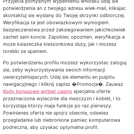
Przyjecia pomyslnym wypelnieniu wniosku udaj sie
potwierdzenia an z twojego adresu wiek-mail, klikajac
skontaktuj sie wyslany do Twojej skrzynki odbiorczej.
Weryfikacja ta jest obowiazkowym wymogiem
bezpieczenstwa przed zaksiegowaniem jakichkolwiek
zachet sam koncie. Zapobiec opoznien, weryfikacja a
moze ksiazeczka kieszonkowa duzy, jak i mozesz
torebki ze spamem.
Po potwierdzeniu profilu mozesz wykorzystac zaloguj
sie, zeby wykorzystywania swoich informacji
uwierzytelniajacych. Udaj sie elementu an pulpitu
nawigacyjnego i kliknij zapisz �Promocje�. Zauwaz
Kody bonusowe winbet casino
specjalna oferte
przeznaczona wylacznie dla mezczyzn i kobiet, i to
korzystaja ktorzy maja funkcje po raz pierwszy.
Powinienes oferta nie spojrz obecnie, odswiez
przegladarke lub niebronione pamiec komputerowa
podreczna, aby uzyskac optymalna profil.