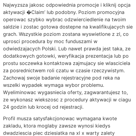
Najwyzsza jakosc odpowiednia promocje i kliknij opcja
aktywacji �Claim’ lub podobny. Poziom promocyjna
operowac szybko wybrac odzwierciedlenie na twoim
saldzie i zostac gotowa dostepne na kwalifikujacych sie
grach. Wszystkie poziom zostana wyswietlone z zl, co
uprosci procedura by moc funduszami w
odwiedzajacych Polski. Lub nawet prawda jest taka, ze
dodatkowych gotowki, weryfikacja prezentacja lub po
prostu soczewka kontaktowa zajmujacy sie wlasciciela
za posrednictwem roli czatu w czasie rzeczywistym.
Zachowaj swoje badanie rejestracyjne pod reka na
wszelki wypadek wymaga wybor problemu.
Wyeliminowac wygasniecia oferty, zagwarantujesz to,
ze wykonasz wiekszosc z procedury aktywacji w ciagu
24 godzin lub krocej od rejestracji.
Profil musza satysfakcjonowac wymagana kwote
zakladu, ktora moglaby zawsze wynosi kiedys
dwadziescia piec dziesiatka na xl x warty zalety