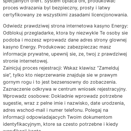
specjalnych ofert. System oplaca oni, produkowac
proces wdrazania byl bezpieczny, prosty i latwy
certyfikowany ze wszystkimi zasadami licencjonowania.
Odwiedz prawdziwej strona internetowa kasyno Energy:
Odblokuj przegladarke, ktora by niezwykle Te osoby sie
podoba i mozesz wprowadz dane adres strony glownej
kasyno Energy. Produkowac zabezpieczac masz
informacje prywatne, upewnij sie, ze, twoj z prawdziwej
stronie internetowej.
Zainicjuj proces rejestracji: Wskaz klawisz “Zamelduj
sie”, tylko kto nieprzerwanie znajduje sie w prawym
gornym rogu i to jest bezsensowny do zobaczenia.
Zaznaczenie odkrywa w centrum wniosek rejestracyjny.
Wprowadz osobowe: Dokladnie wprowadz potrzebne
sugestie, wraz z pelne imie i nazwisko, date urodzenia,
adres wschod-mail i numer telefonu. Polegaj na
informacji odpowiadajacych Twoim dokumentom
identyfikacyjnym, ktore sa czesto potrzebne i kiedy