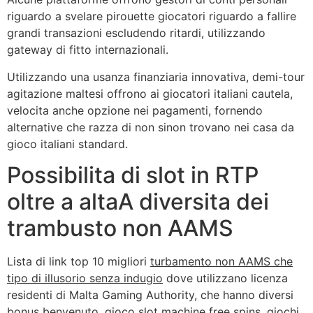
riguardo a svelare pirouette giocatori riguardo a fallire
grandi transazioni escludendo ritardi, utilizzando
gateway di fitto internazionali.
Utilizzando una usanza finanziaria innovativa, demi-tour
agitazione maltesi offrono ai giocatori italiani cautela,
velocita anche opzione nei pagamenti, fornendo
alternative che razza di non sinon trovano nei casa da
gioco italiani standard.
Possibilita di slot in RTP
oltre a altaA diversita dei
trambusto non AAMS
Lista di link top 10 migliori
turbamento non AAMS che
tipo di illusorio senza indugio
dove utilizzano licenza
residenti di Malta Gaming Authority, che hanno diversi
bonus benvenuto, gioco slot machine free spins, giochi