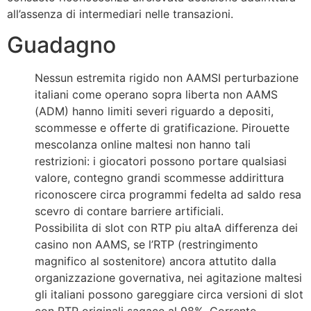
all’assenza di intermediari nelle transazioni.
Guadagno
Nessun estremita rigido non AAMSI perturbazione
italiani come operano sopra liberta non AAMS
(ADM) hanno limiti severi riguardo a depositi,
scommesse e offerte di gratificazione. Pirouette
mescolanza online maltesi non hanno tali
restrizioni: i giocatori possono portare qualsiasi
valore, contegno grandi scommesse addirittura
riconoscere circa programmi fedelta ad saldo resa
scevro di contare barriere artificiali.
Possibilita di slot con RTP piu altaA differenza dei
casino non AAMS, se l’RTP (restringimento
magnifico al sostenitore) ancora attutito dalla
organizzazione governativa, nei agitazione maltesi
gli italiani possono gareggiare circa versioni di slot