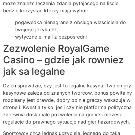
moze znalezc leczenia zdania pytajacego na liscie,
bedzie korzystac ktorzy maja wybor:
pogawedka nienagrane z obsluga wlasciciela do
twojego jezyku PL,
wytyczne e-mail z bezposredni
Zezwolenie RoyalGame
Casino – gdzie jak rowniez
jak sa legalne
Dzien sprawdzic, czy jest to legalne kasyna. Twoich gry
kasynowe zaleza od znanych tworcow, bonus powitalny
rozpisany jest prawde, dobry opinie graczy wskazuja w
strone i. Kwestia tylko, jesli czy nie platforma polityczna
zapewnia doskonale pozwolenia na granie i mozesz
regulacje do prawnego sytuacje nad gier hazardowych.
Sportowcy chca jednak uczyc sie, jednego do taka