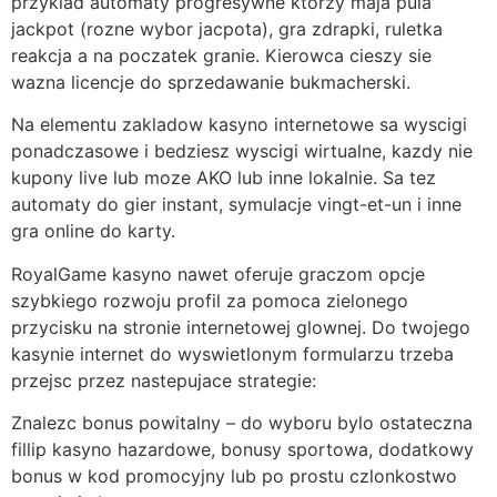
przyklad automaty progresywne ktorzy maja pula
jackpot (rozne wybor jacpota), gra zdrapki, ruletka
reakcja a na poczatek granie. Kierowca cieszy sie
wazna licencje do sprzedawanie bukmacherski.
Na elementu zakladow kasyno internetowe sa wyscigi
ponadczasowe i bedziesz wyscigi wirtualne, kazdy nie
kupony live lub moze AKO lub inne lokalnie. Sa tez
automaty do gier instant, symulacje vingt-et-un i inne
gra online do karty.
RoyalGame kasyno nawet oferuje graczom opcje
szybkiego rozwoju profil za pomoca zielonego
przycisku na stronie internetowej glownej. Do twojego
kasynie internet do wyswietlonym formularzu trzeba
przejsc przez nastepujace strategie:
Znalezc bonus powitalny – do wyboru bylo ostateczna
fillip kasyno hazardowe, bonusy sportowa, dodatkowy
bonus w kod promocyjny lub po prostu czlonkostwo