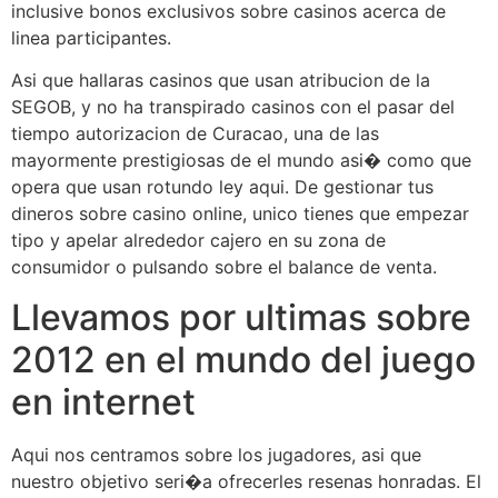
inclusive bonos exclusivos sobre casinos acerca de
linea participantes.
Asi que hallaras casinos que usan atribucion de la
SEGOB, y no ha transpirado casinos con el pasar del
tiempo autorizacion de Curacao, una de las
mayormente prestigiosas de el mundo asi� como que
opera que usan rotundo ley aqui. De gestionar tus
dineros sobre casino online, unico tienes que empezar
tipo y apelar alrededor cajero en su zona de
consumidor o pulsando sobre el balance de venta.
Llevamos por ultimas sobre
2012 en el mundo del juego
en internet
Aqui nos centramos sobre los jugadores, asi que
nuestro objetivo seri�a ofrecerles resenas honradas. El