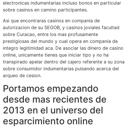
electronicas indumentarias incluso bonos en particular
sobre casinos en camino participantes.
Asi que encontraras casinos en compania de
autorizacion de su SEGOB, y casinos joviales facultad
sobre Curacao, entre los mas profusamente
prestigiosas del mundo y cual opera en compania de
integro legitimidad aca. De asociar las dinero de casino
online, unicamente tienes que iniciar tipo y no ha
transpirado apelar dentro del cajero referente a su zona
sobre consumidor indumentarias pulsando acerca del
arqueo de cesion.
Portamos empezando
desde mas recientes de
2013 en el universo del
esparcimiento online