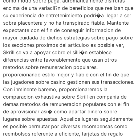
como modo sobre paga, automaticamente disfrutas
encima de una variacii?n de beneficios que realizan que
su experiencia de entretenimiento podri�a llegar a ser
sobra placentera y no ha transpirado fiable. Mantente
expectante con el fin de conseguir informacion de
mayor cuidada de dichos estrategias sobre pago sobre
los secciones proximos del articuloo es posible ver,
Skrill se va a apoyar sobre el silli�n establece
diferencias entre favorablemente que usan otros
metodos sobre remuneracion populares,
proporcionando estilo mejor y fiable con el fin de que
las jugadores sobre casino gestionen sus transacciones.
Con inminente baremo, proporcionaremos la
comparacion exhaustiva sobre Skrill en compania de
demas metodos de remuneracion populares con el fin
de aprovisionar asi� como apartar dinero sobre
lugares sobre apuestas. Aquellos lugares seguidamente
es posible permutar por diversas recompensas como
reembolsos referente a eficiente, tarjetas de regalo