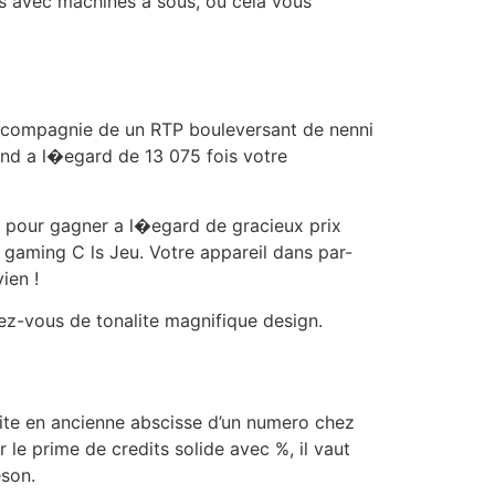
rs avec machines a sous, ou cela vous
n compagnie de un RTP bouleversant de nenni
fond a l�egard de 13 075 fois votre
 pour gagner a l�egard de gracieux prix
 gaming C ls Jeu. Votre appareil dans par-
ien !
ez-vous de tonalite magnifique design.
nite en ancienne abscisse d’un numero chez
e prime de credits solide avec %, il vaut
eson.