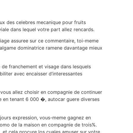
ux des celebres mecanique pour fruits
iale dans lequel votre part allez rencards.
n alliage assuree sur ce commentaire, toi-meme
 amalgame dominatrice ramene davantage mieux
ie de franchement et visage dans lesquels
liter avec encaisser d’interessantes
 vous allez choisir en compagnie de continuer
le en tenant 6 000 �, autocar guere diverses
toujours expression, vous-meme gagnez en
omo de la maison en compagnie de trois%.
 et cela procure los cuales amuser sur votre