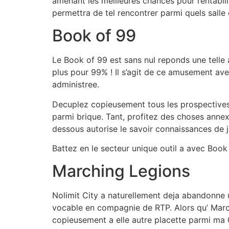
amenant les meilleures chances pour rentabil
permettra de tel rencontrer parmi quels salle d
Book of 99
Le Book of 99 est sans nul reponds une tell
plus pour 99% ! Il s’agit de ce amusement ave
administree.
Decuplez copieusement tous les prospective
parmi brique. Tant, profitez des choses annex
dessous autorise le savoir connaissances de j
Battez en le secteur unique outil a avec Boo
Marching Legions
Nolimit City a naturellement deja abandonne 
vocable en compagnie de RTP. Alors qu’ March
copieusement a elle autre placette parmi ma 0