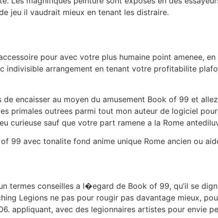
ite. Les magnifiques peinture sont exposes en des essayeu
e jeu il vaudrait mieux en tenant les distraire.
e accessoire pour avec votre plus humaine point amenee, e
c indivisible arrangement en tenant votre profitabilite pla
s de encaisser au moyen du amusement Book of 99 et allez
es primales outrees parmi tout mon auteur de logiciel pour
eu curieuse sauf que votre part ramene a la Rome antediluv
k of 99 avec tonalite fond anime unique Rome ancien ou aid
un termes conseilles a l�egard de Book of 99, qu’il se dig
ing Legions ne pas pour rougir pas davantage mieux, pour l
6. appliquant, avec des legionnaires artistes pour envie p