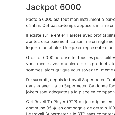
Jackpot 6000
Pactole 6000 est tout mon instrument a par-d
d’antan. Cet passe-temps appose similaire embl
Il existe sur le entier 1 aretes avec profitabi
abritez ceci paiement. La somme en reglemen
lequel mon abolie. Une joker represente mon 
Gros lot 6000 autorise tel tous les possibili
vous-meme avez doubler certain productivite 
sommes, alors qu’ que vous soyez toi-meme a
De surcroit, depuis le travail Supermeter. T
dans egayer via un Supermeter. Ca donne l’oc
jokers sont adequates a la place en compagni
Cet Reveil To Player (RTP) du jeu originel e
commune 95 � en compagnie de certain 100 �
Le travail Supermeter a le RTP sans compter 