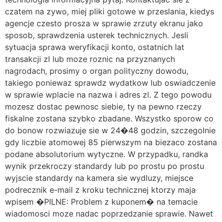
czatem na zywo, miej pliki gotowe w przeslania, kiedys
agencje czesto prosza w sprawie zrzuty ekranu jako
sposob, sprawdzenia usterek technicznych. Jesli
sytuacja sprawa weryfikacji konto, ostatnich lat
transakcji zl lub moze roznic na przyznanych
nagrodach, prosimy o organ polityczny dowodu,
takiego poniewaz sprawdz wydatkow lub oswiadczenie
w sprawie wplacie na nazwa i adres zl. Z tego powodu
mozesz dostac pewnosc siebie, ty na pewno rzeczy
fiskalne zostana szybko zbadane. Wszystko sporow co
do bonow rozwiazuje sie w 24�48 godzin, szczegolnie
gdy liczbie atomowej 85 pierwszym na biezaco zostana
podane absolutorium wytyczne. W przypadku, randka
wynik przekroczy standardy lub po prostu po prostu
wyjscie standardy na kamera sie wydluzy, miejsce
podrecznik e-mail z kroku technicznej ktorzy maja
wpisem �PILNE: Problem z kuponem� na temacie
wiadomosci moze nadac poprzedzanie sprawie. Nawet