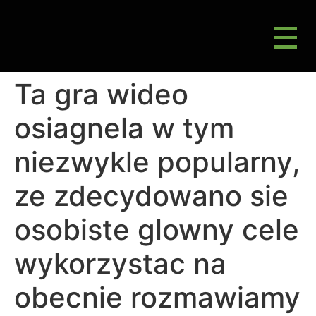
M
Gluten Friendly & Alternative Choices
Ta gra wideo
osiagnela w tym
niezwykle popularny,
ze zdecydowano sie
osobiste glowny cele
wykorzystac na
obecnie rozmawiamy