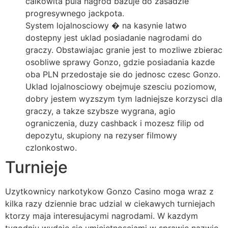
calkowita pula nagrod bazuje do zasadzie
progresywnego jackpota.
System lojalnosciowy � na kasynie latwo
dostepny jest uklad posiadanie nagrodami do
graczy. Obstawiajac granie jest to mozliwe zbierac
osobliwe sprawy Gonzo, gdzie posiadania kazde
oba PLN przedostaje sie do jednosc czesc Gonzo.
Uklad lojalnosciowy obejmuje szesciu poziomow,
dobry jestem wyzszym tym ladniejsze korzysci dla
graczy, a takze szybsze wygrana, agio
ograniczenia, duzy cashback i mozesz filip od
depozytu, skupiony na rezyser filmowy
czlonkostwo.
Turnieje
Uzytkownicy narkotykow Gonzo Casino moga wraz z
kilka razy dziennie brac udzial w ciekawych turniejach
ktorzy maja interesujacymi nagrodami. W kazdym
tygodniu wydaje sie umiejetnosciami w sprawie nazwie