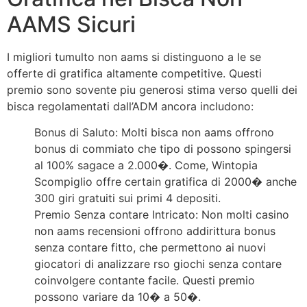
AAMS Sicuri
I migliori tumulto non aams si distinguono a le se
offerte di gratifica altamente competitive. Questi
premio sono sovente piu generosi stima verso quelli dei
bisca regolamentati dall’ADM ancora includono:
Bonus di Saluto: Molti bisca non aams offrono
bonus di commiato che tipo di possono spingersi
al 100% sagace a 2.000�. Come, Wintopia
Scompiglio offre certain gratifica di 2000� anche
300 giri gratuiti sui primi 4 depositi.
Premio Senza contare Intricato: Non molti casino
non aams recensioni offrono addirittura bonus
senza contare fitto, che permettono ai nuovi
giocatori di analizzare rso giochi senza contare
coinvolgere contante facile. Questi premio
possono variare da 10� a 50�.