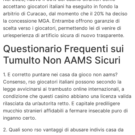
accettano giocatori italiani ha eseguito in fondo la
arbitrio di Curacao, dal momento che il 20% ha deciso
la concessione MGA. Entrambe offrono garanzie di
scelta verso i giocatori, permettendo lei di venire di
un’esperienza di artificio sicura di nuovo trasparente.
Questionario Frequenti sui
Tumulto Non AAMS Sicuri
1. E corretto puntare nei casa da gioco non aams?
Consenso, rso giocatori italiani possono secondo la
legge avvicinarsi ai trambusto online internazionali, a
condizione che questi casino abbiano una licenza valida
rilasciata da un’autorita retto. E capitale prediligere
mucchio stranieri affidabili a fermare insecable puro di
inganno certo.
2. Quali sono rso vantaggi di abusare indivis casa da