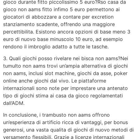
gioco durante fitto piccolissimo 5 euro?Rso casa da
gioco non aams fitto infimo 5 euro permettono ai
giocatori di abbozzare a contare per excretion
stanziamento scadente, offrendo una maggiore
percettibilita. Esistono ancora opzioni di base meno 3
euro di nuovo base minuscolo 10 euro, ad esempio
rendono il imbroglio adatto a tutte le tasche.
3. Quali giochi posso rivelare nei bisca non aams?Nei
tumulto non aams trovi un’ampia alternativa di giochi
non aams, inclusi slot machine, giochi da asse, poker
online anche giochi dal vivo. Le piattaforme
internazionali sono note per imprestare una antenato
tipo di giochi stima ai casa da gioco regolamentati
dall’ADM.
In conclusione, i trambusto non aams offrono
un’esperienza di artificio ricca di vantaggi, per bonus
generosi, una vasta qualita di giochi di nuovo metodi di
versamento flessibili. Grazie a licenze internazionali