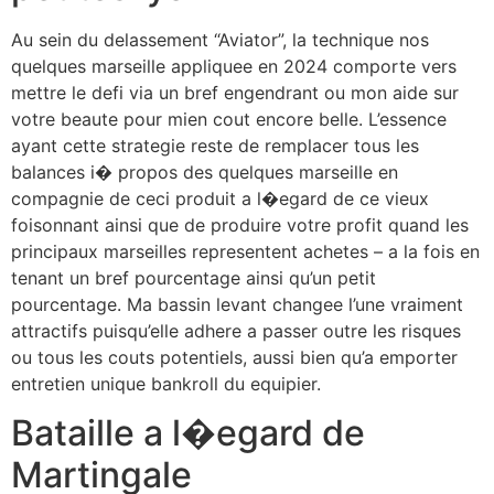
Au sein du delassement “Aviator”, la technique nos
quelques marseille appliquee en 2024 comporte vers
mettre le defi via un bref engendrant ou mon aide sur
votre beaute pour mien cout encore belle. L’essence
ayant cette strategie reste de remplacer tous les
balances i� propos des quelques marseille en
compagnie de ceci produit a l�egard de ce vieux
foisonnant ainsi que de produire votre profit quand les
principaux marseilles representent achetes – a la fois en
tenant un bref pourcentage ainsi qu’un petit
pourcentage. Ma bassin levant changee l’une vraiment
attractifs puisqu’elle adhere a passer outre les risques
ou tous les couts potentiels, aussi bien qu’a emporter
entretien unique bankroll du equipier.
Bataille a l�egard de
Martingale