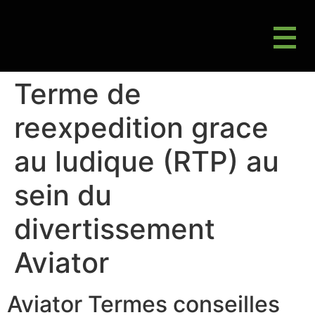
M
Gluten Friendly & Alternative Choices
Terme de
reexpedition grace
au ludique (RTP) au
sein du
divertissement
Aviator
Aviator Termes conseilles