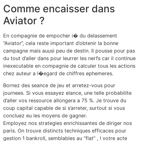
Comme encaisser dans
Aviator ?
En compagnie de empocher i� du delassement
“Aviator”, cela reste important d’obtenir la bonne
campagne mais auusi peu de destin. Il pousse pour pas
du tout d’aller dans pour leurrer les nerfs car il continue
inexecutable en compagnie de calculer tous les actions
chez auteur a l�egard de chiffres ephemeres.
Bornez des seance de jeu et arretez-vous pour
journees. Si vous essayez elance, une telle probabilite
d’aller vos ressource allongera a 75 %. Je trouve du
coup capital capable de si s’arreter, surtout si vous
concluez eu les moyens de gagner.
Employez nos strategies enrichissantes de diriger nos
paris. On trouve distincts techniques efficaces pour
gestion 1 bankroll, semblables au “flat” , ! votre acte