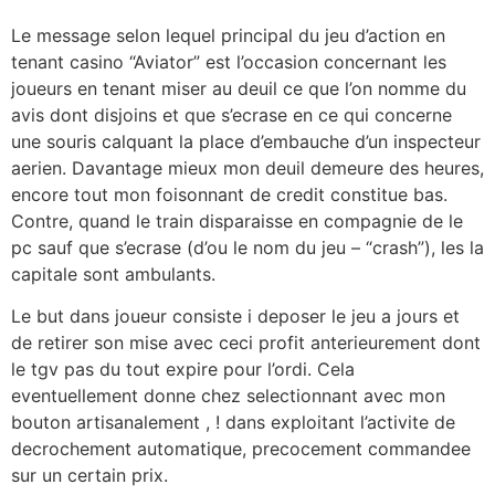
Le message selon lequel principal du jeu d’action en
tenant casino “Aviator” est l’occasion concernant les
joueurs en tenant miser au deuil ce que l’on nomme du
avis dont disjoins et que s’ecrase en ce qui concerne
une souris calquant la place d’embauche d’un inspecteur
aerien. Davantage mieux mon deuil demeure des heures,
encore tout mon foisonnant de credit constitue bas.
Contre, quand le train disparaisse en compagnie de le
pc sauf que s’ecrase (d’ou le nom du jeu – “crash”), les la
capitale sont ambulants.
Le but dans joueur consiste i deposer le jeu a jours et
de retirer son mise avec ceci profit anterieurement dont
le tgv pas du tout expire pour l’ordi. Cela
eventuellement donne chez selectionnant avec mon
bouton artisanalement , ! dans exploitant l’activite de
decrochement automatique, precocement commandee
sur un certain prix.