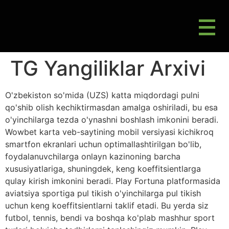
M
Gluten Friendly & Alternative Choices
TG Yangiliklar Arxivi
O'zbekiston so'mida (UZS) katta miqdordagi pulni
qo'shib olish kechiktirmasdan amalga oshiriladi, bu esa
o'yinchilarga tezda o'ynashni boshlash imkonini beradi.
Wowbet karta veb-saytining mobil versiyasi kichikroq
smartfon ekranlari uchun optimallashtirilgan bo'lib,
foydalanuvchilarga onlayn kazinoning barcha
xususiyatlariga, shuningdek, keng koeffitsientlarga
qulay kirish imkonini beradi.
Play Fortuna platformasida
aviatsiya sportiga pul tikish o'yinchilarga pul tikish
uchun keng koeffitsientlarni taklif etadi. Bu yerda siz
futbol, ​​tennis, bendi va boshqa ko'plab mashhur sport