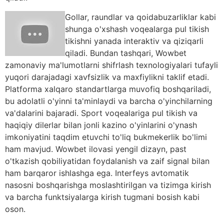
Gollar, raundlar va qoidabuzarliklar kabi
shunga o'xshash voqealarga pul tikish
tikishni yanada interaktiv va qiziqarli
qiladi. Bundan tashqari, Wowbet
zamonaviy ma'lumotlarni shifrlash texnologiyalari tufayli
yuqori darajadagi xavfsizlik va maxfiylikni taklif etadi.
Platforma xalqaro standartlarga muvofiq boshqariladi,
bu adolatli o'yinni ta'minlaydi va barcha o'yinchilarning
va'dalarini bajaradi. Sport voqealariga pul tikish va
haqiqiy dilerlar bilan jonli kazino o'yinlarini o'ynash
imkoniyatini taqdim etuvchi to'liq bukmekerlik bo'limi
ham mavjud. Wowbet ilovasi yengil dizayn, past
o'tkazish qobiliyatidan foydalanish va zaif signal bilan
ham barqaror ishlashga ega. Interfeys avtomatik
nasosni boshqarishga moslashtirilgan va tizimga kirish
va barcha funktsiyalarga kirish tugmani bosish kabi
oson.