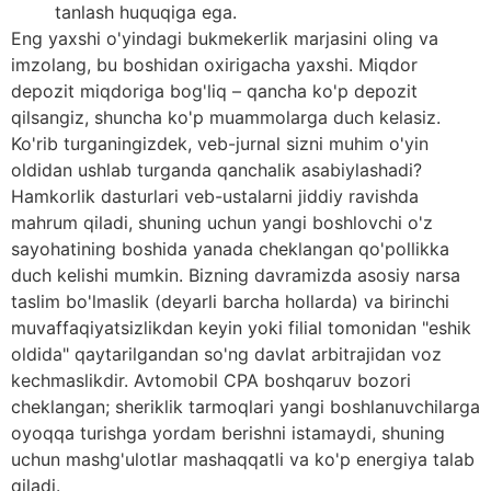
tanlash huquqiga ega.
Eng yaxshi o'yindagi bukmekerlik marjasini oling va
imzolang, bu boshidan oxirigacha yaxshi. Miqdor
depozit miqdoriga bog'liq – qancha ko'p depozit
qilsangiz, shuncha ko'p muammolarga duch kelasiz.
Ko'rib turganingizdek, veb-jurnal sizni muhim o'yin
oldidan ushlab turganda qanchalik asabiylashadi?
Hamkorlik dasturlari veb-ustalarni jiddiy ravishda
mahrum qiladi, shuning uchun yangi boshlovchi o'z
sayohatining boshida yanada cheklangan qo'pollikka
duch kelishi mumkin. Bizning davramizda asosiy narsa
taslim bo'lmaslik (deyarli barcha hollarda) va birinchi
muvaffaqiyatsizlikdan keyin yoki filial tomonidan "eshik
oldida" qaytarilgandan so'ng davlat arbitrajidan voz
kechmaslikdir. Avtomobil CPA boshqaruv bozori
cheklangan; sheriklik tarmoqlari yangi boshlanuvchilarga
oyoqqa turishga yordam berishni istamaydi, shuning
uchun mashg'ulotlar mashaqqatli va ko'p energiya talab
qiladi.