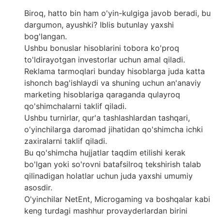
Biroq, hatto bin ham o'yin-kulgiga javob beradi, bu
dargumon, ayushki? Iblis butunlay yaxshi
bog'langan.
Ushbu bonuslar hisoblarini tobora ko'proq
to'ldirayotgan investorlar uchun amal qiladi.
Reklama tarmoqlari bunday hisoblarga juda katta
ishonch bag'ishlaydi va shuning uchun an'anaviy
marketing hisoblariga qaraganda qulayroq
qo'shimchalarni taklif qiladi.
Ushbu turnirlar, qur'a tashlashlardan tashqari,
o'yinchilarga daromad jihatidan qo'shimcha ichki
zaxiralarni taklif qiladi.
Bu qo'shimcha hujjatlar taqdim etilishi kerak
bo'lgan yoki so'rovni batafsilroq tekshirish talab
qilinadigan holatlar uchun juda yaxshi umumiy
asosdir.
O'yinchilar NetEnt, Microgaming va boshqalar kabi
keng turdagi mashhur provayderlardan birini