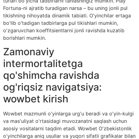
turlari bo'yicha tadbirlarni tanlashingiz mumkin. Play
Fortuna-ni ajratib turadigan narsa – bu uning jonli pul
tikishning nihoyatda dinamik tabiati. O'yinchilar ertaga
bo'lib o'tadigan tadbirlarga pul tikishlari mumkin,
o'zgaruvchan koeffitsientlarni jonli ravishda kuzatib
borishlari mumkin.
Zamonaviy
intermortalitetga
qo'shimcha ravishda
og'riqsiz navigatsiya:
wowbet kirish
Wowbet mazmunli o'yinlarga urg'u beradi va o'yin-kulgi
va mas'uliyat o'rtasidagi muvozanatni saqlash uchun
asosiy vositalarni taqdim etadi. Wowbet O'zbekistonlik
o'yinchilarga aniq usullar va yuqori sifatli grafikalar bilan