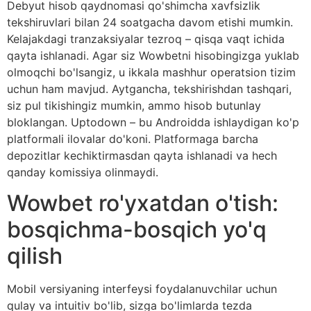
Debyut hisob qaydnomasi qo'shimcha xavfsizlik
tekshiruvlari bilan 24 soatgacha davom etishi mumkin.
Kelajakdagi tranzaksiyalar tezroq – qisqa vaqt ichida
qayta ishlanadi. Agar siz Wowbetni hisobingizga yuklab
olmoqchi bo'lsangiz, u ikkala mashhur operatsion tizim
uchun ham mavjud. Aytgancha, tekshirishdan tashqari,
siz pul tikishingiz mumkin, ammo hisob butunlay
bloklangan. Uptodown – bu Androidda ishlaydigan ko'p
platformali ilovalar do'koni. Platformaga barcha
depozitlar kechiktirmasdan qayta ishlanadi va hech
qanday komissiya olinmaydi.
Wowbet ro'yxatdan o'tish:
bosqichma-bosqich yo'q
qilish
Mobil versiyaning interfeysi foydalanuvchilar uchun
qulay va intuitiv bo'lib, sizga bo'limlarda tezda