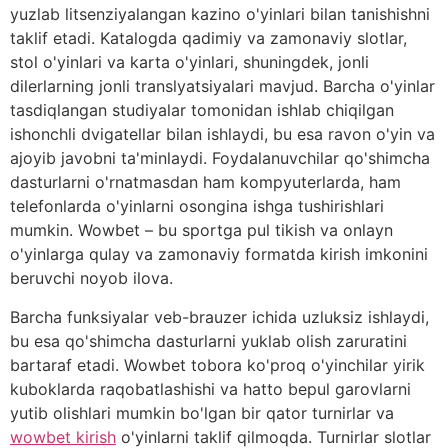
yuzlab litsenziyalangan kazino o'yinlari bilan tanishishni
taklif etadi. Katalogda qadimiy va zamonaviy slotlar,
stol o'yinlari va karta o'yinlari, shuningdek, jonli
dilerlarning jonli translyatsiyalari mavjud. Barcha o'yinlar
tasdiqlangan studiyalar tomonidan ishlab chiqilgan
ishonchli dvigatellar bilan ishlaydi, bu esa ravon o'yin va
ajoyib javobni ta'minlaydi. Foydalanuvchilar qo'shimcha
dasturlarni o'rnatmasdan ham kompyuterlarda, ham
telefonlarda o'yinlarni osongina ishga tushirishlari
mumkin. Wowbet – bu sportga pul tikish va onlayn
o'yinlarga qulay va zamonaviy formatda kirish imkonini
beruvchi noyob ilova.
Barcha funksiyalar veb-brauzer ichida uzluksiz ishlaydi,
bu esa qo'shimcha dasturlarni yuklab olish zaruratini
bartaraf etadi. Wowbet tobora ko'proq o'yinchilar yirik
kuboklarda raqobatlashishi va hatto bepul garovlarni
yutib olishlari mumkin bo'lgan bir qator turnirlar va
wowbet kirish
o'yinlarni taklif qilmoqda. Turnirlar slotlar