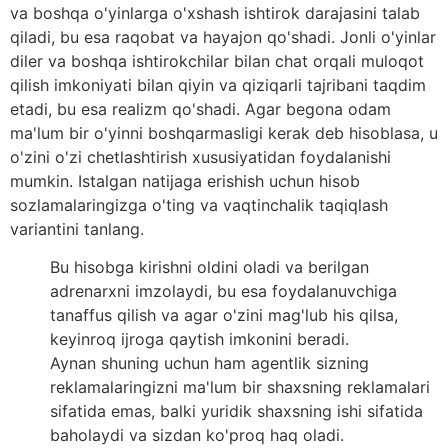
va boshqa o'yinlarga o'xshash ishtirok darajasini talab
qiladi, bu esa raqobat va hayajon qo'shadi. Jonli o'yinlar
diler va boshqa ishtirokchilar bilan chat orqali muloqot
qilish imkoniyati bilan qiyin va qiziqarli tajribani taqdim
etadi, bu esa realizm qo'shadi. Agar begona odam
ma'lum bir o'yinni boshqarmasligi kerak deb hisoblasa, u
o'zini o'zi chetlashtirish xususiyatidan foydalanishi
mumkin. Istalgan natijaga erishish uchun hisob
sozlamalaringizga o'ting va vaqtinchalik taqiqlash
variantini tanlang.
Bu hisobga kirishni oldini oladi va berilgan
adrenarxni imzolaydi, bu esa foydalanuvchiga
tanaffus qilish va agar o'zini mag'lub his qilsa,
keyinroq ijroga qaytish imkonini beradi.
Aynan shuning uchun ham agentlik sizning
reklamalaringizni ma'lum bir shaxsning reklamalari
sifatida emas, balki yuridik shaxsning ishi sifatida
baholaydi va sizdan ko'proq haq oladi.