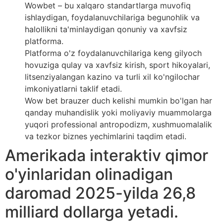
Wowbet – bu xalqaro standartlarga muvofiq
ishlaydigan, foydalanuvchilariga begunohlik va
halollikni ta'minlaydigan qonuniy va xavfsiz
platforma.
Platforma o'z foydalanuvchilariga keng gilyoch
hovuziga qulay va xavfsiz kirish, sport hikoyalari,
litsenziyalangan kazino va turli xil ko'ngilochar
imkoniyatlarni taklif etadi.
Wow bet brauzer duch kelishi mumkin bo'lgan har
qanday muhandislik yoki moliyaviy muammolarga
yuqori professional antropodizm, xushmuomalalik
va tezkor biznes yechimlarini taqdim etadi.
Amerikada interaktiv qimor
o'yinlaridan olinadigan
daromad 2025-yilda 26,8
milliard dollarga yetadi.