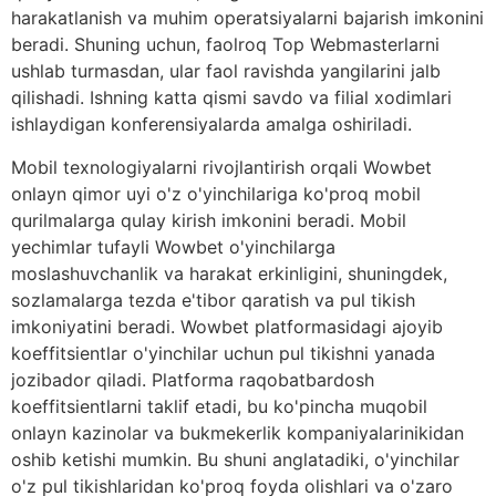
harakatlanish va muhim operatsiyalarni bajarish imkonini
beradi. Shuning uchun, faolroq Top Webmasterlarni
ushlab turmasdan, ular faol ravishda yangilarini jalb
qilishadi. Ishning katta qismi savdo va filial xodimlari
ishlaydigan konferensiyalarda amalga oshiriladi.
Mobil texnologiyalarni rivojlantirish orqali Wowbet
onlayn qimor uyi o'z o'yinchilariga ko'proq mobil
qurilmalarga qulay kirish imkonini beradi. Mobil
yechimlar tufayli Wowbet o'yinchilarga
moslashuvchanlik va harakat erkinligini, shuningdek,
sozlamalarga tezda e'tibor qaratish va pul tikish
imkoniyatini beradi. Wowbet platformasidagi ajoyib
koeffitsientlar o'yinchilar uchun pul tikishni yanada
jozibador qiladi. Platforma raqobatbardosh
koeffitsientlarni taklif etadi, bu ko'pincha muqobil
onlayn kazinolar va bukmekerlik kompaniyalarinikidan
oshib ketishi mumkin. Bu shuni anglatadiki, o'yinchilar
o'z pul tikishlaridan ko'proq foyda olishlari va o'zaro