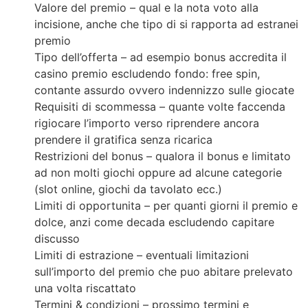
Valore del premio – qual e la nota voto alla
incisione, anche che tipo di si rapporta ad estranei
premio
Tipo dell’offerta – ad esempio bonus accredita il
casino premio escludendo fondo: free spin,
contante assurdo ovvero indennizzo sulle giocate
Requisiti di scommessa – quante volte faccenda
rigiocare l’importo verso riprendere ancora
prendere il gratifica senza ricarica
Restrizioni del bonus – qualora il bonus e limitato
ad non molti giochi oppure ad alcune categorie
(slot online, giochi da tavolato ecc.)
Limiti di opportunita – per quanti giorni il premio e
dolce, anzi come decada escludendo capitare
discusso
Limiti di estrazione – eventuali limitazioni
sull’importo del premio che puo abitare prelevato
una volta riscattato
Termini & condizioni – prossimo termini e