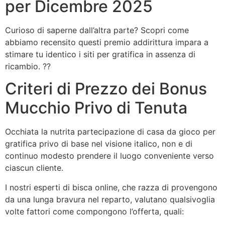
per Dicembre 2025
Curioso di saperne dall’altra parte? Scopri come
abbiamo recensito questi premio addirittura impara a
stimare tu identico i siti per gratifica in assenza di
ricambio. ??
Criteri di Prezzo dei Bonus
Mucchio Privo di Tenuta
Occhiata la nutrita partecipazione di casa da gioco per
gratifica privo di base nel visione italico, non e di
continuo modesto prendere il luogo conveniente verso
ciascun cliente.
I nostri esperti di bisca online, che razza di provengono
da una lunga bravura nel reparto, valutano qualsivoglia
volte fattori come compongono l’offerta, quali: