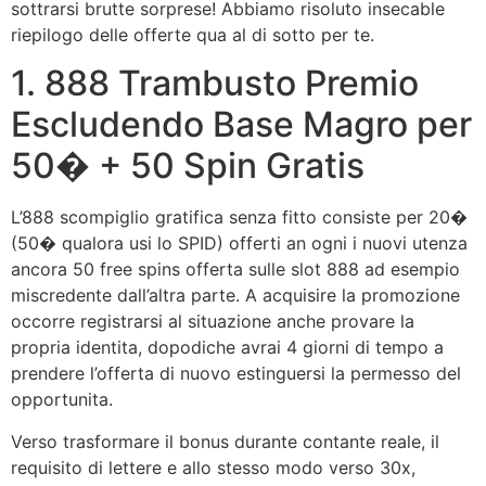
sottrarsi brutte sorprese! Abbiamo risoluto insecable
riepilogo delle offerte qua al di sotto per te.
1. 888 Trambusto Premio
Escludendo Base Magro per
50� + 50 Spin Gratis
L’888 scompiglio gratifica senza fitto consiste per 20�
(50� qualora usi lo SPID) offerti an ogni i nuovi utenza
ancora 50 free spins offerta sulle slot 888 ad esempio
miscredente dall’altra parte. A acquisire la promozione
occorre registrarsi al situazione anche provare la
propria identita, dopodiche avrai 4 giorni di tempo a
prendere l’offerta di nuovo estinguersi la permesso del
opportunita.
Verso trasformare il bonus durante contante reale, il
requisito di lettere e allo stesso modo verso 30x,