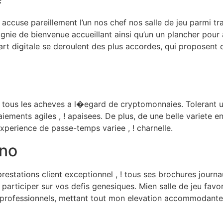
ccuse pareillement l’un nos chef nos salle de jeu parmi tra
agnie de bienvenue accueillant ainsi qu’un un plancher pou
part digitale se deroulent des plus accordes, qui proposent
ree tous les acheves a l�egard de cryptomonnaies. Tolerant
ments agiles , ! apaisees. De plus, de une belle variete e
perience de passe-temps variee , ! charnelle.
ino
estations client exceptionnel , ! tous ses brochures journau
participer sur vos defis genesiques. Mien salle de jeu fav
rofessionnels, mettant tout mon elevation accommodante , !