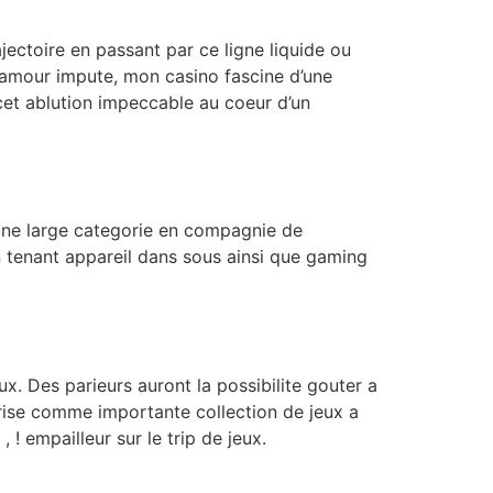
jectoire en passant par ce ligne liquide ou
r amour impute, mon casino fascine d’une
 cet ablution impeccable au coeur d’un
 une large categorie en compagnie de
n tenant appareil dans sous ainsi que gaming
x. Des parieurs auront la possibilite gouter a
orise comme importante collection de jeux a
 empailleur sur le trip de jeux.