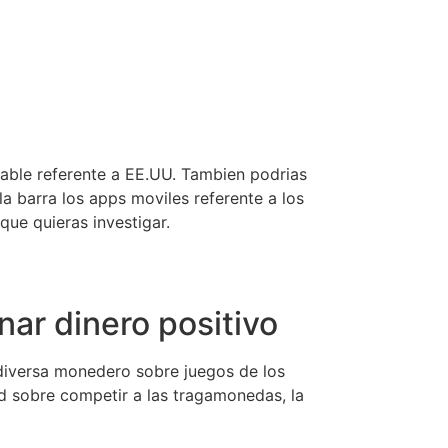
orable referente a EE.UU. Tambien podrias
a barra los apps moviles referente a los
que quieras investigar.
nar dinero positivo
 diversa monedero sobre juegos de los
d sobre competir a las tragamonedas, la