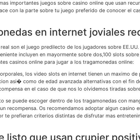
s mas importantes juegos sobre casino online que usan recur
lace con la parte sobre tu juego preferido de conocer el cas
nedas en internet joviales re
al son el juego predilecto de los jugadores sobre EE.UU. 
eniente incluyen en mayormente sobre dos,100 slots sobre 
ntes casinos online para jugar a los tragamonedas online:
rporales, los video slots en internet tienen un maximo de
ion asi� como de edad avanzada alternativas con el fin de
recompensa en el caso de que nos lo olvidemos tiradas sobr
rto se puede escoger dentro de los tragamonedas con manga
gun recompensa. Os recomendamos adoptar algun casino en 
or te prefieran criterios distintas de disfrutar mas entre
 listo que usan crupier positi