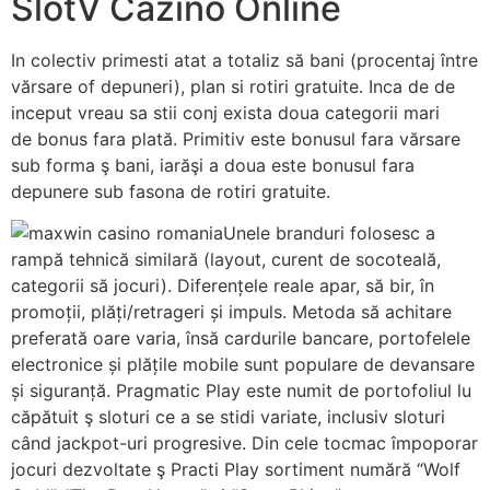
SlotV Cazino Online
In colectiv primesti atat a totaliz să bani (procentaj între
vărsare of depuneri), plan si rotiri gratuite. Inca de de
inceput vreau sa stii conj exista doua categorii mari
de bonus fara plată. Primitiv este bonusul fara vărsare
sub forma ş bani, iarăşi a doua este bonusul fara
depunere sub fasona de rotiri gratuite.
Unele branduri folosesc a
rampă tehnică similară (layout, curent de socoteală,
categorii să jocuri). Diferențele reale apar, să bir, în
promoții, plăți/retrageri și impuls. Metoda să achitare
preferată oare varia, însă cardurile bancare, portofelele
electronice și plățile mobile sunt populare de devansare
și siguranță. Pragmatic Play este numit de portofoliul lu
căpătuit ş sloturi ce a se stidi variate, inclusiv sloturi
când jackpot-uri progresive. Din cele tocmac împoporar
jocuri dezvoltate ş Practi Play sortiment numără “Wolf