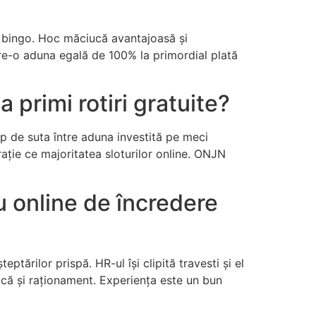
re bingo. Hoc măciucă avantajoasă și
tre-o aduna egală de 100% la primordial plată
primi rotiri gratuite?
rep de suta între aduna investită pe meci
ție ce majoritatea sloturilor online. ONJN
u online de încredere
eptărilor prispă. HR-ul își clipită travesti și el
tică și raționament. Experiența este un bun