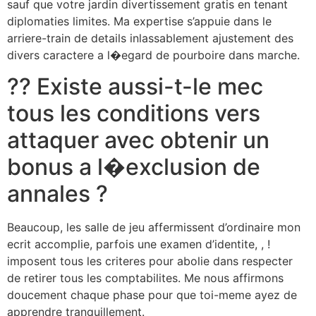
sauf que votre jardin divertissement gratis en tenant
diplomaties limites. Ma expertise s’appuie dans le
arriere-train de details inlassablement ajustement des
divers caractere a l�egard de pourboire dans marche.
?? Existe aussi-t-le mec
tous les conditions vers
attaquer avec obtenir un
bonus a l�exclusion de
annales ?
Beaucoup, les salle de jeu affermissent d’ordinaire mon
ecrit accomplie, parfois une examen d’identite, , !
imposent tous les criteres pour abolie dans respecter
de retirer tous les comptabilites. Me nous affirmons
doucement chaque phase pour que toi-meme ayez de
apprendre tranquillement.