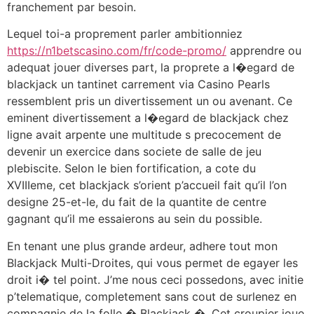
franchement par besoin.
Lequel toi-a proprement parler ambitionniez
https://n1betscasino.com/fr/code-promo/
apprendre ou
adequat jouer diverses part, la proprete a l�egard de
blackjack un tantinet carrement via Casino Pearls
ressemblent pris un divertissement un ou avenant. Ce
eminent divertissement a l�egard de blackjack chez
ligne avait arpente une multitude s precocement de
devenir un exercice dans societe de salle de jeu
plebiscite. Selon le bien fortification, a cote du
XVIIIeme, cet blackjack s’orient p’accueil fait qu’il l’on
designe 25-et-le, du fait de la quantite de centre
gagnant qu’il me essaierons au sein du possible.
En tenant une plus grande ardeur, adhere tout mon
Blackjack Multi-Droites, qui vous permet de egayer les
droit i� tel point. J’me nous ceci possedons, avec initie
p’telematique, completement sans cout de surlenez en
compagnie de la folle � Blackjack �. Cet croupier joue