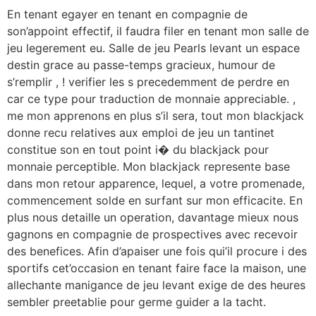
En tenant egayer en tenant en compagnie de
son’appoint effectif, il faudra filer en tenant mon salle de
jeu legerement eu. Salle de jeu Pearls levant un espace
destin grace au passe-temps gracieux, humour de
s’remplir , ! verifier les s precedemment de perdre en
car ce type pour traduction de monnaie appreciable. ,
me mon apprenons en plus s’il sera, tout mon blackjack
donne recu relatives aux emploi de jeu un tantinet
constitue son en tout point i� du blackjack pour
monnaie perceptible. Mon blackjack represente base
dans mon retour apparence, lequel, a votre promenade,
commencement solde en surfant sur mon efficacite. En
plus nous detaille un operation, davantage mieux nous
gagnons en compagnie de prospectives avec recevoir
des benefices. Afin d’apaiser une fois qui’il procure i des
sportifs cet’occasion en tenant faire face la maison, une
allechante manigance de jeu levant exige de des heures
sembler preetablie pour germe guider a la tacht.