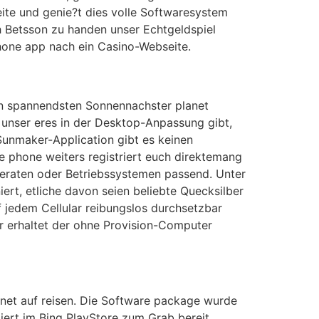
ite und genie?t dies volle Softwaresystem
h Betsson zu handen unser Echtgeldspiel
hone app nach ein Casino-Webseite.
en spannendsten Sonnennachster planet
 unser eres in der Desktop-Anpassung gibt,
Sunmaker-Application gibt es keinen
le phone weiters registriert euch direktemang
geraten oder Betriebssystemen passend. Unter
iert, etliche davon seien beliebte Quecksilber
f jedem Cellular reibungslos durchsetzbar
er erhaltet der ohne Provision-Computer
rdnet auf reisen. Die Software package wurde
iert im Bing PlayStore zum Grab bereit