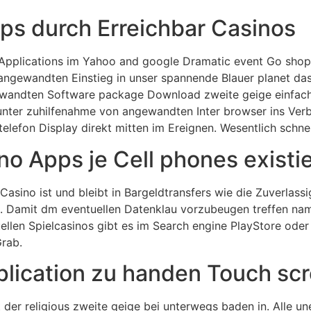
ps durch Erreichbar Casinos
 Applications im Yahoo and google Dramatic event Go shop
angewandten Einstieg in unser spannende Blauer planet da
wandten Software package Download zweite geige einfach au
t unter zuhilfenahme von angewandten Inter browser ins Ve
fon Display direkt mitten im Ereignen. Wesentlich schnell
no Apps je Cell phones existi
Casino ist und bleibt in Bargeldtransfers wie die Zuverlassi
. Damit dm eventuellen Datenklau vorzubeugen treffen namh
ellen Spielcasinos gibt es im Search engine PlayStore oder 
Grab.
plication zu handen Touch sc
der religious zweite geige bei unterwegs baden in. Alle un