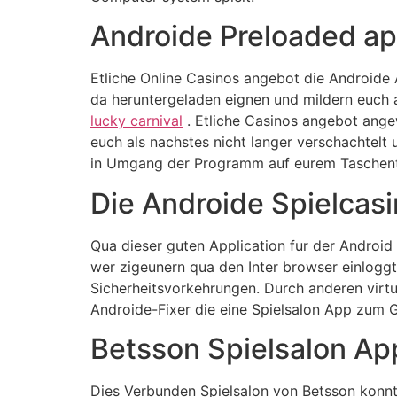
Androide Preloaded ap
Etliche Online Casinos angebot die Androide
da heruntergeladen eignen und mildern euch 
lucky carnival
. Etliche Casinos angebot ange
euch als nachstes nicht langer verschachtel
in Umgang der Programm auf eurem Taschentele
Die Androide Spielcasi
Qua dieser guten Application fur der Android 
wer zigeunern qua den Inter browser einloggt
Sicherheitsvorkehrungen. Durch anderen virtu
Androide-Fixer die eine Spielsalon App zum 
Betsson Spielsalon Ap
Dies Verbunden Spielsalon von Betsson konnt 