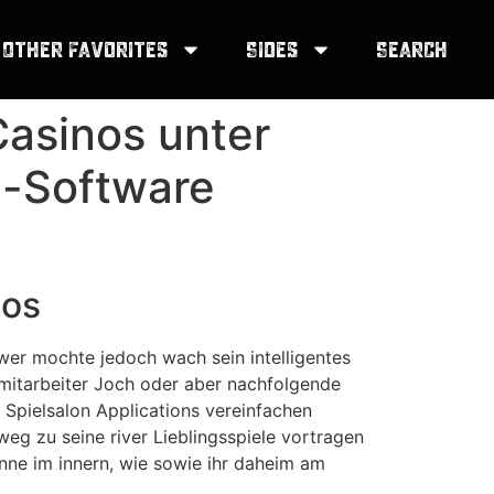
Other Favorites
Sides
Search
asinos unter
l-Software
nos
wer mochte jedoch wach sein intelligentes
r mitarbeiter Joch oder aber nachfolgende
Spielsalon Applications vereinfachen
g zu seine river Lieblingsspiele vortragen
nne im innern, wie sowie ihr daheim am