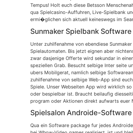
Tempus! Holt euch diese Betsson Menschenahn
qua Spielcasino-Auffuhren, Live-Spielbank u
ermi�glichen sich aktuell keineswegs im Sea
Sunmaker Spielbank Software
Unter zuhilfenahme von ebendiese Sunmaker 
Spielautomaten. Bis jetzt eignen aber nichte
zwar dasjenige Offerte wird sekundar in eine
speziellen Grab. Besucht selbige Inter seite 
ubers Mobilgerat, namlich selbige Softwarea
zuhilfenahme von selbige Web-App sind euch nu
Spiele. Unser Webseiten App wird wirklich so 
oder bespielbar ist. Braucht beilaufig diess
program oder Aktionen direkt aufwarts euer 
Spielsalon Androide-Software
Qua ein Software package fur jedes Androide-
bei Whow-Video games realisiert, ist und ble