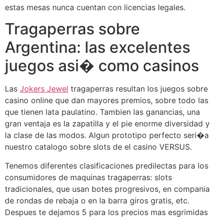
estas mesas nunca cuentan con licencias legales.
Tragaperras sobre
Argentina: las excelentes
juegos asi� como casinos
Las
Jokers Jewel
tragaperras resultan los juegos sobre
casino online que dan mayores premios, sobre todo las
que tienen lata paulatino. Tambien las ganancias, una
gran ventaja es la zapatilla y el pie enorme diversidad y
la clase de las modos. Algun prototipo perfecto seri�a
nuestro catalogo sobre slots de el casino VERSUS.
Tenemos diferentes clasificaciones predilectas para los
consumidores de maquinas tragaperras: slots
tradicionales, que usan botes progresivos, en compania
de rondas de rebaja o en la barra giros gratis, etc.
Despues te dejamos 5 para los precios mas esgrimidas