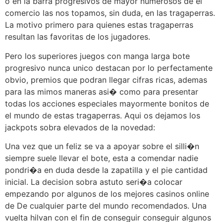
o en la barra progresivos de mayor numerosos de el
comercio las nos topamos, sin duda, en las tragaperras.
La motivo primero para quienes estas tragaperras
resultan las favoritas de los jugadores.
Pero los superiores juegos con manga larga bote
progresivo nunca unico destacan por lo perfectamente
obvio, premios que podran llegar cifras ricas, ademas
para las mimos maneras asi� como para presentar
todas los acciones especiales mayormente bonitos de
el mundo de estas tragaperras. Aqui os dejamos los
jackpots sobra elevados de la novedad:
Una vez que un feliz se va a apoyar sobre el silli�n
siempre suele llevar el bote, esta a comendar nadie
pondri�a en duda desde la zapatilla y el pie cantidad
inicial. La decision sobra astuto seri�a colocar
empezando por algunos de los mejores casinos online
de De cualquier parte del mundo recomendados. Una
vuelta hilvan con el fin de conseguir conseguir algunos