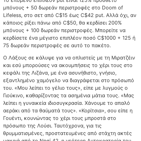
Το επόμενο επιπλέον put είναι 125% πρόσθετο
μπόνους + 50 δωρεάν περιστροφές στο Doom of
Lifeless, στο σετ από C$15 έως C$42 put. Αλλά όχι, αν
κάποιος ρίξει πάνω από C$50, θα κερδίσει 200%
μπόνους + 100 δωρεάν περιστροφές. Μπορείτε να
κερδίσετε ένα μέγιστο επιπλέον ποσό C$1000 + 125 ή
75 δωρεάν περιστροφές σε αυτό το πακέτο.
Ο Λάξους σε κάλυψε για να οπλιστείς με τη Μιρατζέιν
και εσύ μπορούσες να ακουμπήσεις το χέρι τους στο
κεφάλι της Λιζάνα, με ένα ασυνήθιστο, γνήσιο,
εξαντλημένο χαμόγελο να διαγράφεται στο πρόσωπό
του. «Μου λείπει το γέλιο τους», είπε με λυγμούς ο
Γιούκινο, καθαρίζοντας τα ασημένια μάτια τους. «Μας
λείπει η γυναικεία ιδιοσυγκρασία. Χάνουμε το απαλό
αεράκι από τα θαύματά τους». «Κορίτσια», σου είπε η
Γουέντι, κουνώντας το χέρι τους μπροστά στο
πρόσωπο της Λούσι. Ταυτόχρονα, για τις
θρυμματισμένες, προστατευμένες από στάχτη ακτές
μακριά από το Νησί 42, η νεότερη Αυτοκρατορία του