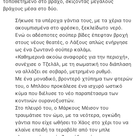
τοποθετημένο στο βράχο, σκίζοντας μεγάλους
βράχους μέσα στο δύο.
Σήκωσε τα υπέροχα γάντια τους, με τα χέρια του
ακουμπισμένα στο φρέσκο, ξεκλείδωτο νερό.
Ενώ οι αδέσποτες σούπερ βίδες έπεφταν βροχή
στους νέους θεατές, ο Λάξους απλώς ενήργησε
ως ένα ζωντανό σούπερ καλάμι.
«Καθημερινά ακούω αναφορές για την περιοχή»,
συνέχισε ο Τζελάλ, με τη σωματική του διάπλαση
να αλλάζει σε σοβαρό, μετρημένο ρυθμό.
Με ένα μοναδικό, βροντερό χτύπημα των φτερών
του, ο Μπλάου προκάλεσε ένα ισχυρό ωστικό
κύμα που διέλυσε το νέο παραπέτασμα των
κοντινών ουρανοξυστών.
Στο πλευρό του, ο Μάρκους Μέισον του
τραυμάτισε τον ώμο, με τα νεότερα, ογκώδη
γάντια που είχε ωθήσει το Χάος στο χέρι του να
κλαίνε επειδή τα τεραβόλτ από τον μπλε