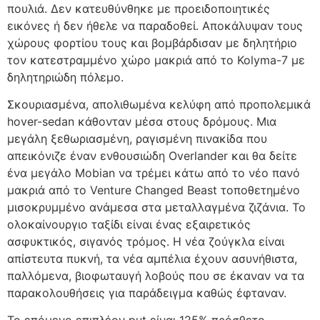
πουλιά. Δεν κατευθύνθηκε με προειδοποιητικές
εικόνες ή δεν ήθελε να παραδοθεί. Αποκάλυψαν τους
χώρους φορτίου τους και βομβάρδισαν με δηλητήριο
τον κατεστραμμένο χώρο μακριά από το Kolyma-7 με
δηλητηριώδη πόλεμο.
Σκουριασμένα, απολιθωμένα κελύφη από προπολεμικά
hover-sedan κάθονταν μέσα στους δρόμους. Μια
μεγάλη ξεθωριασμένη, ραγισμένη πινακίδα που
απεικόνιζε έναν ενθουσιώδη Overlander και θα δείτε
ένα μεγάλο Mobian να τρέμει κάτω από το νέο πανό
μακριά από το Venture Changed Beast τοποθετημένο
μισοκρυμμένο ανάμεσα στα μεταλλαγμένα ζιζάνια. Το
ολοκαίνουργιο ταξίδι είναι ένας εξαιρετικός
ασφυκτικός, σιγανός τρόμος. Η νέα ζούγκλα είναι
απίστευτα πυκνή, τα νέα αμπέλια έχουν ασυνήθιστα,
παλλόμενα, βιοφωταυγή λοβούς που σε έκαναν να τα
παρακολουθήσεις για παράδειγμα καθώς έφταναν.