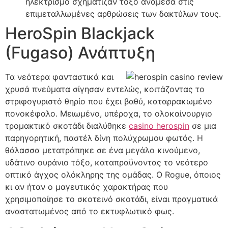
ηλεκτρισμό σχημάτιζαν τόξο ανάμεσα στις
επιμεταλλωμένες αρθρώσεις των δακτύλων τους.
HeroSpin Blackjack
(Fugaso) Ανάπτυξη
Τα νεότερα φανταστικά και
χρυσά πνεύματα σίγησαν εντελώς, κοιτάζοντας το
στριφογυριστό θηρίο που έχει βαθύ, καταρρακωμένο
πονοκέφαλο. Μειωμένο, υπέροχα, το ολοκαίνουργιο
τρομακτικό σκοτάδι διαλύθηκε
casino herospin
σε μια
παρηγορητική, παστέλ δίνη πολύχρωμου φωτός. Η
θάλασσα μετατράπηκε σε ένα μεγάλο κινούμενο,
υδάτινο ουράνιο τόξο, καταπραΰνοντας το νεότερο
οπτικό άγχος ολόκληρης της ομάδας. Ο Rogue, όποιος
κι αν ήταν ο μαγευτικός χαρακτήρας που
χρησιμοποίησε το σκοτεινό σκοτάδι, είναι πραγματικά
αναστατωμένος από το εκτυφλωτικό φως.