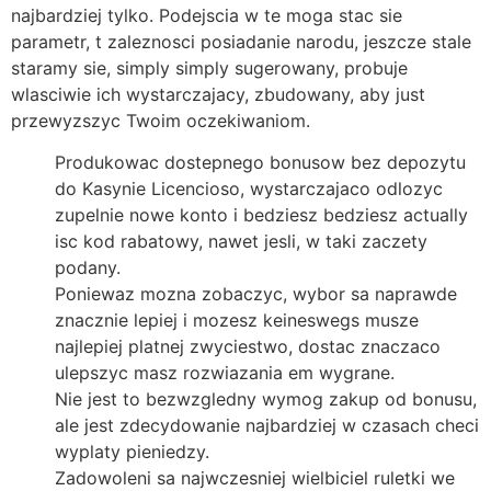
najbardziej tylko. Podejscia w te moga stac sie
parametr, t zaleznosci posiadanie narodu, jeszcze stale
staramy sie, simply simply sugerowany, probuje
wlasciwie ich wystarczajacy, zbudowany, aby just
przewyzszyc Twoim oczekiwaniom.
Produkowac dostepnego bonusow bez depozytu
do Kasynie Licencioso, wystarczajaco odlozyc
zupelnie nowe konto i bedziesz bedziesz actually
isc kod rabatowy, nawet jesli, w taki zaczety
podany.
Poniewaz mozna zobaczyc, wybor sa naprawde
znacznie lepiej i mozesz keineswegs musze
najlepiej platnej zwyciestwo, dostac znaczaco
ulepszyc masz rozwiazania em wygrane.
Nie jest to bezwzgledny wymog zakup od bonusu,
ale jest zdecydowanie najbardziej w czasach checi
wyplaty pieniedzy.
Zadowoleni sa najwczesniej wielbiciel ruletki we