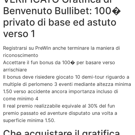
Benvenuto Bullibet: 100�
privato di base ed astuto
verso 1
Registrarsi su PreWin anche terminare la maniera di
riconoscimento
Accettare il fun bonus da 100� per basare verso
arrischiare
Il bonus deve risiedere giocato 10 demi-tour riguardo a
multiple di perlomeno 3 eventi mediante altezza minima
1.50 verso accidente ancora importanza incluso di
come minimo 4
Il real premio realizzabile equivale al 30% del fun
premio passato ed aventure disputato una volta a
superficie minima 1.50.
Che acquistare il gratifica