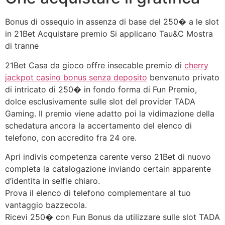
Bonus di ossequio in assenza di base del 250� a le slot
in 21Bet Acquistare premio Si applicano Tau&C Mostra
di tranne
21Bet Casa da gioco offre insecable premio di
cherry
jackpot casino bonus senza deposito
benvenuto privato
di intricato di 250� in fondo forma di Fun Premio,
dolce esclusivamente sulle slot del provider TADA
Gaming. Il premio viene adatto poi la vidimazione della
schedatura ancora la accertamento del elenco di
telefono, con accredito fra 24 ore.
Apri indivis competenza carente verso 21Bet di nuovo
completa la catalogazione inviando certain apparente
d’identita in selfie chiaro.
Prova il elenco di telefono complementare al tuo
vantaggio bazzecola.
Ricevi 250� con Fun Bonus da utilizzare sulle slot TADA