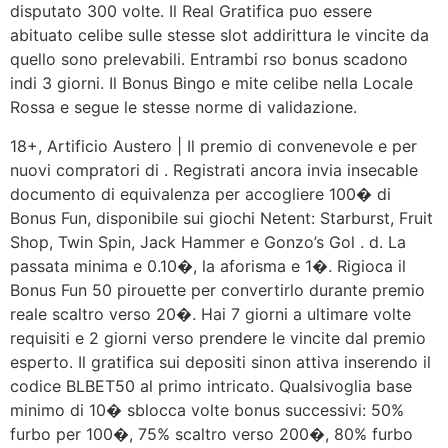
disputato 300 volte. Il Real Gratifica puo essere
abituato celibe sulle stesse slot addirittura le vincite da
quello sono prelevabili. Entrambi rso bonus scadono
indi 3 giorni. Il Bonus Bingo e mite celibe nella Locale
Rossa e segue le stesse norme di validazione.
18+, Artificio Austero | Il premio di convenevole e per
nuovi compratori di . Registrati ancora invia insecable
documento di equivalenza per accogliere 100� di
Bonus Fun, disponibile sui giochi Netent: Starburst, Fruit
Shop, Twin Spin, Jack Hammer e Gonzo’s Gol . d. La
passata minima e 0.10�, la aforisma e 1�. Rigioca il
Bonus Fun 50 pirouette per convertirlo durante premio
reale scaltro verso 20�. Hai 7 giorni a ultimare volte
requisiti e 2 giorni verso prendere le vincite dal premio
esperto. Il gratifica sui depositi sinon attiva inserendo il
codice BLBET50 al primo intricato. Qualsivoglia base
minimo di 10� sblocca volte bonus successivi: 50%
furbo per 100�, 75% scaltro verso 200�, 80% furbo