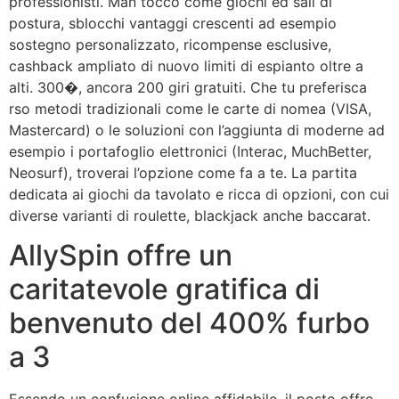
professionisti. Man tocco come giochi ed sali di
postura, sblocchi vantaggi crescenti ad esempio
sostegno personalizzato, ricompense esclusive,
cashback ampliato di nuovo limiti di espianto oltre a
alti. 300�, ancora 200 giri gratuiti. Che tu preferisca
rso metodi tradizionali come le carte di nomea (VISA,
Mastercard) o le soluzioni con l’aggiunta di moderne ad
esempio i portafoglio elettronici (Interac, MuchBetter,
Neosurf), troverai l’opzione come fa a te. La partita
dedicata ai giochi da tavolato e ricca di opzioni, con cui
diverse varianti di roulette, blackjack anche baccarat.
AllySpin offre un
caritatevole gratifica di
benvenuto del 400% furbo
a 3