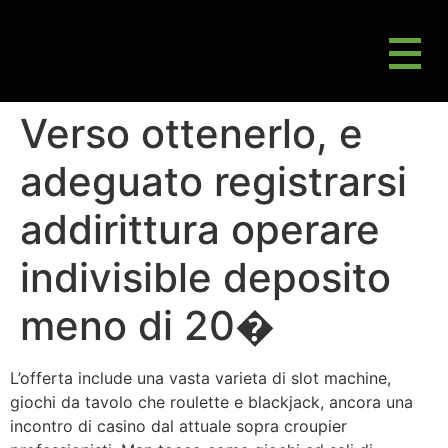
M
Gluten Friendly & Alternative Choices
Verso ottenerlo, e
adeguato registrarsi
addirittura operare
indivisible deposito
meno di 20�
L’offerta include una vasta varieta di slot machine,
giochi da tavolo che roulette e blackjack, ancora una
incontro di casino dal attuale sopra croupier