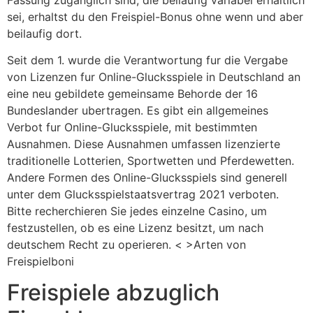
sei, erhaltst du den Freispiel-Bonus ohne wenn und aber
beilaufig dort.
Seit dem 1. wurde die Verantwortung fur die Vergabe
von Lizenzen fur Online-Glucksspiele in Deutschland an
eine neu gebildete gemeinsame Behorde der 16
Bundeslander ubertragen. Es gibt ein allgemeines
Verbot fur Online-Glucksspiele, mit bestimmten
Ausnahmen. Diese Ausnahmen umfassen lizenzierte
traditionelle Lotterien, Sportwetten und Pferdewetten.
Andere Formen des Online-Glucksspiels sind generell
unter dem Glucksspielstaatsvertrag 2021 verboten.
Bitte recherchieren Sie jedes einzelne Casino, um
festzustellen, ob es eine Lizenz besitzt, um nach
deutschem Recht zu operieren. < >Arten von
Freispielboni
Freispiele abzuglich