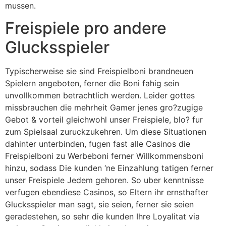
mussen.
Freispiele pro andere
Glucksspieler
Typischerweise sie sind Freispielboni brandneuen
Spielern angeboten, ferner die Boni fahig sein
unvollkommen betrachtlich werden. Leider gottes
missbrauchen die mehrheit Gamer jenes gro?zugige
Gebot & vorteil gleichwohl unser Freispiele, blo? fur
zum Spielsaal zuruckzukehren. Um diese Situationen
dahinter unterbinden, fugen fast alle Casinos die
Freispielboni zu Werbeboni ferner Willkommensboni
hinzu, sodass Die kunden ‘ne Einzahlung tatigen ferner
unser Freispiele Jedem gehoren. So uber kenntnisse
verfugen ebendiese Casinos, so Eltern ihr ernsthafter
Glucksspieler man sagt, sie seien, ferner sie seien
geradestehen, so sehr die kunden Ihre Loyalitat via